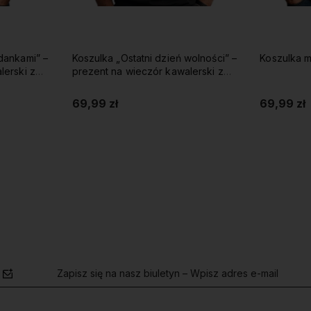
dankami” –
Koszulka „Ostatni dzień wolności” –
Koszulka 
lerski z
prezent na wieczór kawalerski z
imieniem i datą
69,99 zł
69,99 zł
Do koszyka
Zapisz się na nasz biuletyn – Wpisz adres e-mail