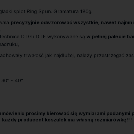
adki splot Ring Spun. Gramatura 180g.
wala
precyzyjnie odwzorować wszystkie, nawet najmni
,
w technice DTG i DTF wykonywane są
w pełnej palecie b
nadruku,
achowały trwałość jak najdłużej, należy przestrzegać zas
 30° - 40°,
amówieniu prosimy kierować się wymiarami podanymi p
każdy producent koszulek ma własną rozmiarówkę!!!