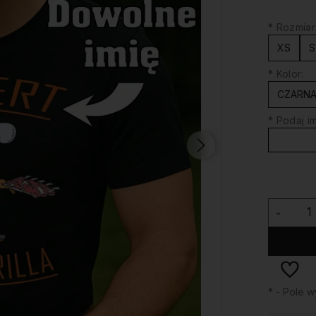
*
Rozmiar
XS
S
*
Kolor:
CZARN
*
Podaj im
-
*
- Pole 