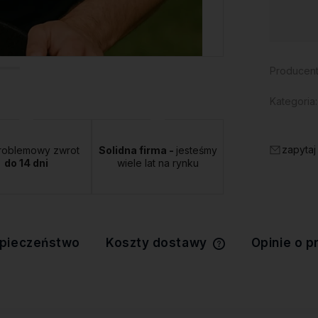
Dostępność:
duża ilość
Producent
Kategoria:
zapytaj
roblemowy zwrot
Solidna firma -
jesteśmy
do 14 dni
wiele lat na rynku
pieczeństwo
Koszty dostawy
Opinie o p
Cena nie zawiera 
kosztów płatności