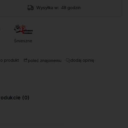
Wysyłka w:
48 godzin
:
Śmieszne
 o produkt
dodaj opinię
poleć znajomemu
rodukcie (0)
ewentualnych