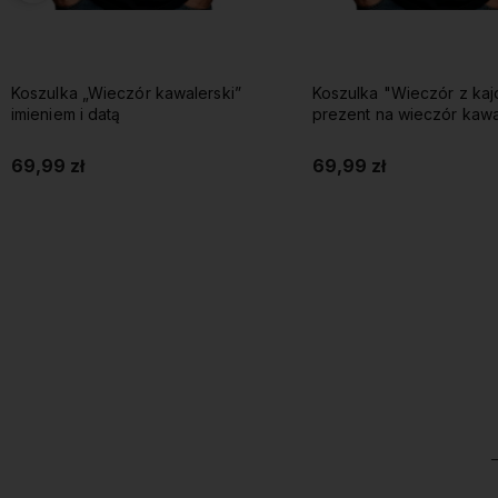
Koszulka „Wieczór kawalerski”
Koszulka "Wieczór z kaj
imieniem i datą
prezent na wieczór kawa
imieniem i datą
69,99 zł
69,99 zł
Do koszyka
Do koszyka