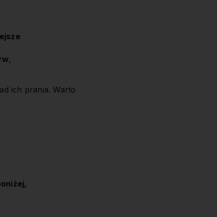
ejsze
arw
,
ad ich prania. Warto
oniżej,