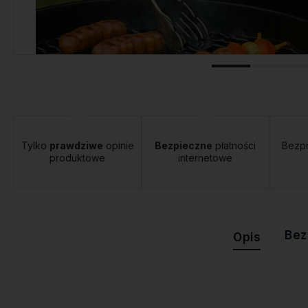
tawa:
od 12,00 zł
- Orlen Paczka
Tylko
prawdziwe
opinie
Bezpieczne
płatności
Bezp
produktowe
internetowe
Bez
Opis