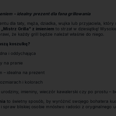
ieniem – idealny prezent dla fana grillowania
tu dla taty, męża, dziadka, wujka lub przyjaciela, który
„Mistrz Grilla” z imieniem
to strzał w dziesiątkę! Wysoki
prawi, że każdy grill będzie należał właśnie do niego.
szą koszulkę?
na i oddychająca
y na pranie
m – idealna na prezent
ozmiarach i kolorach
 urodziny, imieniny, wieczór kawalerski czy po prostu – b
nia
to świetny sposób, by wyróżnić swojego bohatera kuc
 i spraw bliskiej osobie mnóstwo radości z oryginalnego 