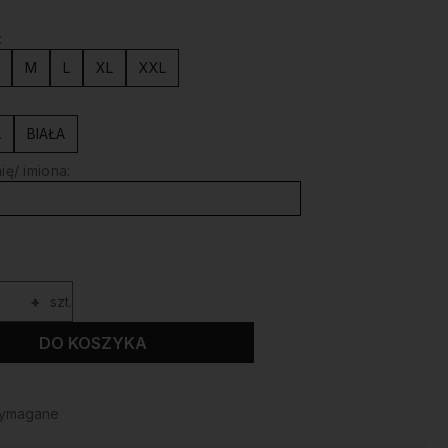
:
M
L
XL
XXL
A
BIAŁA
ię/ imiona:
+
szt.
DO KOSZYKA
wymagane