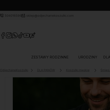
504016596
sklep@odjechanekoszulki.com
ZESTAWY RODZINNE
URODZINY
DLA
OdjechaneKoszulki
DLA PANÓW
Koszulki męskie
Śmies