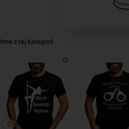
Inne z tej kategorii
onych
onych
Do ulubionych
Do ulubionych