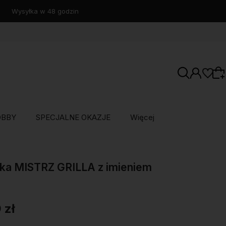
OBBY
SPECJALNE OKAZJE
Więcej
Wybierz coś dla siebie z naszej aktualnej
oferty lub zaloguj się, aby przywrócić dodane
ka MISTRZ GRILLA z imieniem
produkty do listy z poprzedniej sesji.
 zł