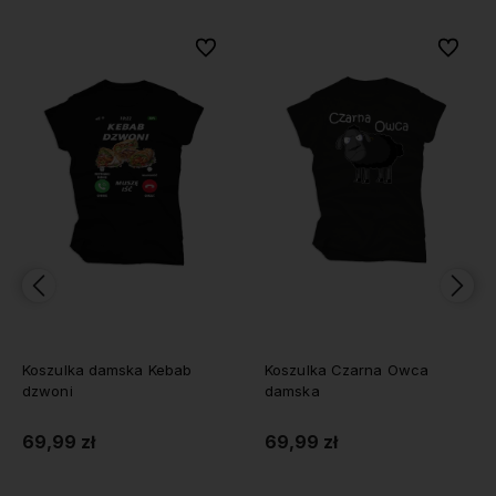
bionych
bionych
Do ulubionych
Do ulubionych
Do ulubi
Do ulubi
Koszulka damska Kebab
Koszulka Czarna Owca
dzwoni
damska
69,99 zł
69,99 zł