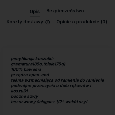
Bezpieczeństwo
Opis
Koszty dostawy
Opinie o produkcie (0)
Cena nie zawiera ewentualnych
kosztów płatności
pecyfikacja koszulki:
gramatura185g.(białe175g)
100% bawełna
przędza open-end
taśma wzmacniająca od ramienia do ramienia
podwójne przeszycia u dołu rękawów i
koszulki
boczne szwy
bezszwowy ściągacz 1/2" wokół szyi