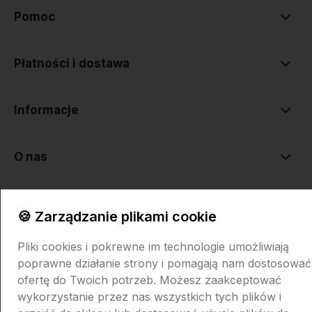
Pomoc
Płatności i dostawa
Informacje
O nas
🍪 Zarządzanie plikami cookie
Pliki cookies i pokrewne im technologie umożliwiają
poprawne działanie strony i pomagają nam dostosować
Sklep internetowy Shoper.pl
Szablon Shoper Modern 3.0™
od
ofertę do Twoich potrzeb. Możesz zaakceptować
GrowCommerce
wykorzystanie przez nas wszystkich tych plików i