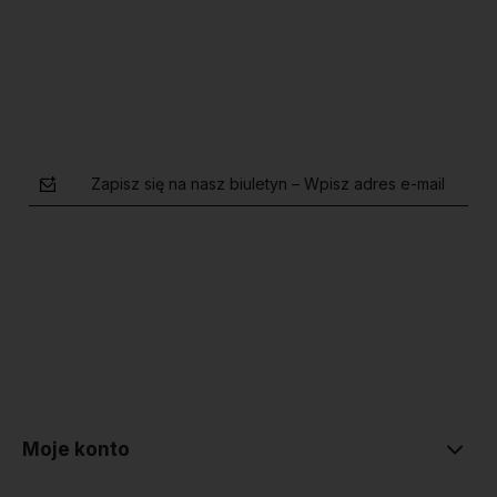
Do koszyka
Do koszyka
Zapisz się na nasz biuletyn – Wpisz adres e-mail
polityce prywatności
Moje konto