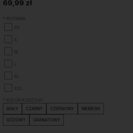
69,99 zł
*
ROZMIAR:
SX
S
M
L
XL
XXL
*
KOLOR KOSZULKI:
BIAŁY
CZARNY
CZERWONY
NIEBIESKI
RÓŻOWY
GRANATOWY