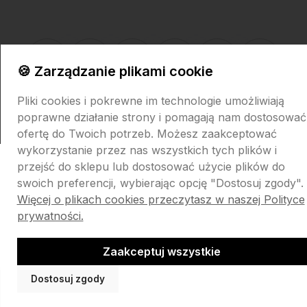
🍪 Zarządzanie plikami cookie
Pliki cookies i pokrewne im technologie umożliwiają
Sklep internetowy Shoper.pl
Szablon Shoper Modern 3.0™
od
GrowCommerce
poprawne działanie strony i pomagają nam dostosować
ofertę do Twoich potrzeb. Możesz zaakceptować
wykorzystanie przez nas wszystkich tych plików i
przejść do sklepu lub dostosować użycie plików do
swoich preferencji, wybierając opcję "Dostosuj zgody".
Więcej o plikach cookies przeczytasz w naszej Polityce
prywatności.
Zaakceptuj wszystkie
Dostosuj zgody