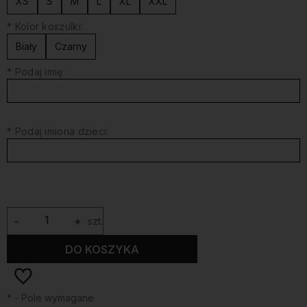
XS
S
M
L
XL
XXL
*
Kolor koszulki:
Biały
Czarny
*
Podaj imię:
*
Podaj imiona dzieci:
-
+
szt.
DO KOSZYKA
*
- Pole wymagane