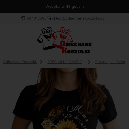
Wysyłka w 48 godzin
504016596
sklep@odjechanekoszulki.com
OdjechaneKoszulki
SPECJALNE OKAZJE
Prezenty na Dzień M