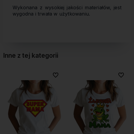
Wykonana z wysokiej jakości materiałów, jest
wygodna i trwała w użytkowaniu.
Inne z tej kategorii
o ulubionych
o ulubionych
Do ulubionych
Do ulubionych
Do
Do