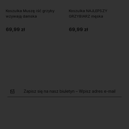
Koszulka NAJLEPSZY
Bluza z kapturem LINIA ŻYCIA
GRZYBIARZ męska
GRZYBIARZA
69,99 zł
110,00 zł
Do koszyka
Do koszyka
Zapisz się na nasz biuletyn – Wpisz adres e-mail