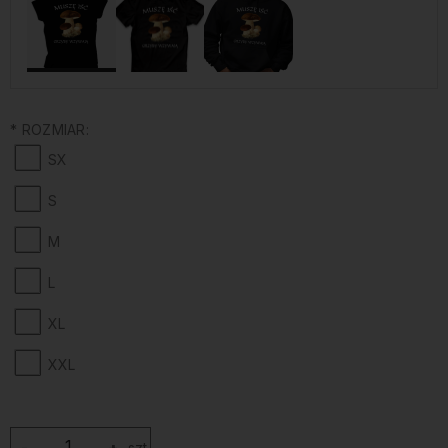
*
ROZMIAR:
SX
S
M
L
XL
XXL
-
+
szt.