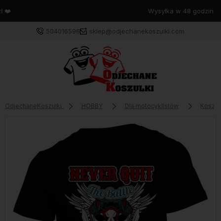
Wysyłka w 48 godzin
504016596
sklep@odjechanekoszulki.com
OdjechaneKoszulki
HOBBY
Dla motocyklistów
Koszul