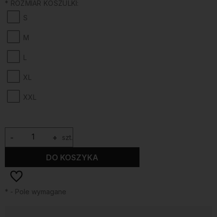
*
ROZMIAR KOSZULKI:
S
M
L
XL
XXL
-
+
szt.
DO KOSZYKA
*
- Pole wymagane