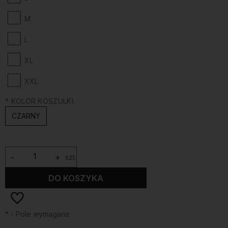
M
L
XL
XXL
*
KOLOR KOSZULKI:
CZARNY
-
+
szt.
DO KOSZYKA
*
- Pole wymagane