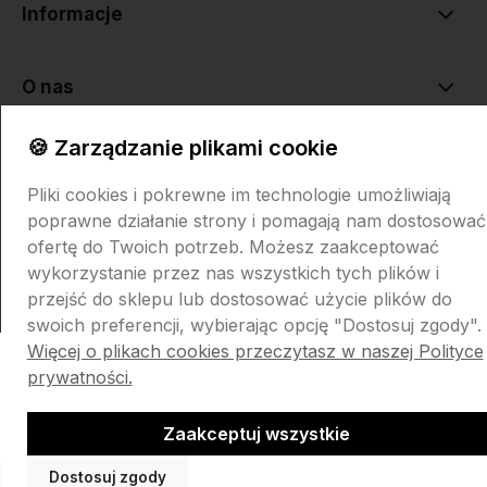
Informacje
O nas
🍪 Zarządzanie plikami cookie
Pliki cookies i pokrewne im technologie umożliwiają
poprawne działanie strony i pomagają nam dostosować
ofertę do Twoich potrzeb. Możesz zaakceptować
Sklep internetowy Shoper.pl
Szablon Shoper Modern 3.0™
od
wykorzystanie przez nas wszystkich tych plików i
GrowCommerce
przejść do sklepu lub dostosować użycie plików do
swoich preferencji, wybierając opcję "Dostosuj zgody".
Więcej o plikach cookies przeczytasz w naszej Polityce
prywatności.
Zaakceptuj wszystkie
Dostosuj zgody