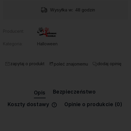
Wysyłka w:
48 godzin
Producent:
Kategoria:
Halloween
zapytaj o produkt
dodaj opinię
poleć znajomemu
Bezpieczeństwo
Opis
Koszty dostawy
Opinie o produkcie (0)
Cena nie zawiera ewentualnych
kosztów płatności