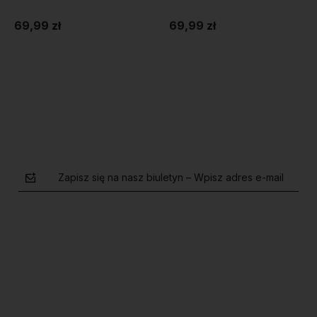
69,99 zł
69,99 zł
Do koszyka
Do koszyka
Zapisz się na nasz biuletyn – Wpisz adres e-mail
polityce prywatności