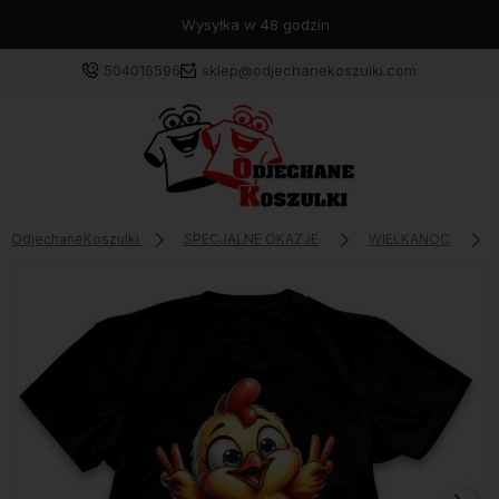
Wysyłka w 48 godzin
504016596
sklep@odjechanekoszulki.com
OdjechaneKoszulki
SPECJALNE OKAZJE
WIELKANOC