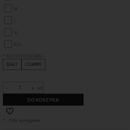
M
L
XL
XXL
*
KOLOR KOSZULKI:
BIAŁY
CZARNY
-
+
szt.
DO KOSZYKA
*
- Pole wymagane