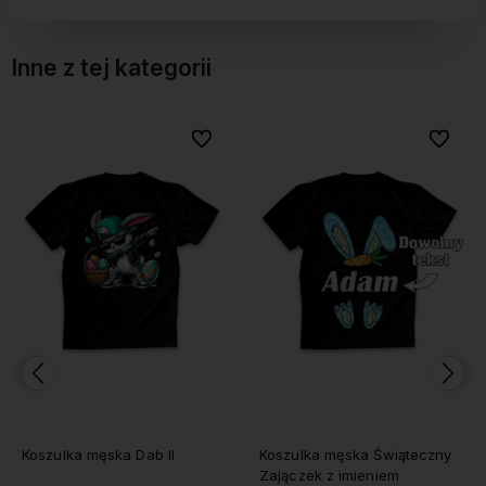
Inne z tej kategorii
bionych
bionych
Do ulubionych
Do ulubionych
Do ulubi
Do ulubi
Koszulka męska Dab II
Koszulka męska Świąteczny
Zajączek z imieniem