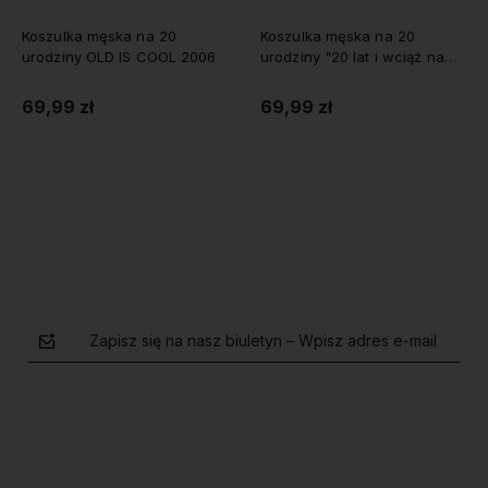
 na 20
Koszulka męska na 20
Koszulka KLASYK 
S COOL 2006
urodziny "20 lat i wciąż na
urodziny
oryginalnych częściach"
69,99 zł
69,99 zł
zyka
Do koszyka
Do koszy
Zapisz się na nasz biuletyn – Wpisz adres e-mail