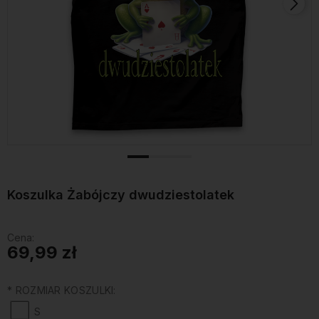
Koszulka Żabójczy dwudziestolatek
Cena:
69,99 zł
*
ROZMIAR KOSZULKI:
S