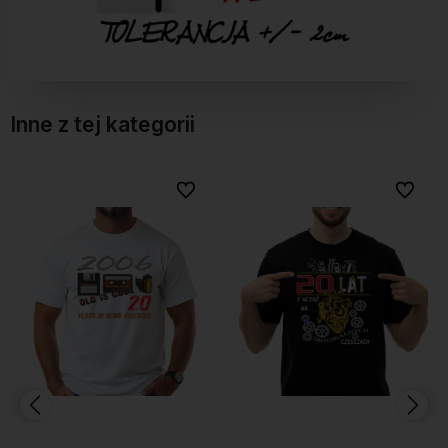
Inne z tej kategorii
Do ulubionych
Do ulubionych
Do ulubionych
Do ulubionych