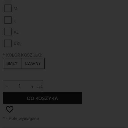
M
L
XL
XXL
*
KOLOR KOSZULKI:
BIAŁY
CZARNY
-
+
szt.
DO KOSZYKA
*
- Pole wymagane