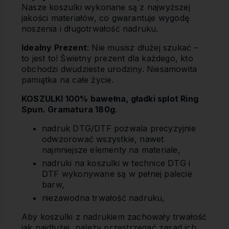
Nasze koszulki wykonane są z najwyższej
jakości materiałów, co gwarantuje wygodę
noszenia i długotrwałość nadruku.
Idealny Prezent
: Nie musisz dłużej szukać –
to jest to! Świetny prezent dla każdego, kto
obchodzi dwudzieste urodziny. Niesamowita
pamiątka na całe życie.
KOSZULKI 100% bawełna, gładki splot Ring
Spun. Gramatura 180g
.
nadruk DTG/DTF pozwala precyzyjnie
odwzorować wszystkie, nawet
najmniejsze elementy na materiale,
nadruki na koszulki w technice DTG i
DTF wykonywane są w pełnej palecie
barw,
niezawodna trwałość nadruku,
Aby koszulki z nadrukiem zachowały trwałość
jak najdłużej, należy przestrzegać zasad ich