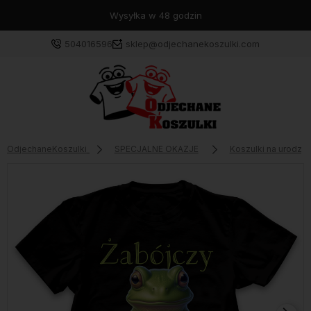
Wysyłka w 48 godzin
504016596
sklep@odjechanekoszulki.com
OdjechaneKoszulki
SPECJALNE OKAZJE
Koszulki na urodzin