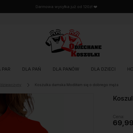
Wysyłka w 48 godzin
 PAR
DLA PAŃ
DLA PANÓW
DLA DZIECI
H
y/dziewczyny
Koszulka damska Modliłam się o dobrego męża
Koszul
Cena:
69,99