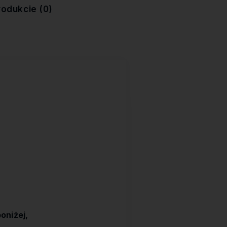
rodukcie (0)
ewentualnych
oniżej,