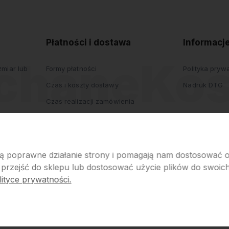
prywatności
Płatności i dostawa
Informacj
miar lub
Formy płatności
Polityka pryw
Czas i koszty dostawy
Nadruk DTG
Czas realizacji zamówienia
iają poprawne działanie strony i pomagają nam dostosować
 przejść do sklepu lub dostosować użycie plików do swoich 
ityce prywatności.
p internetowy Shoper.pl
Szablon Shoper Modern 3.0™
od GrowComm