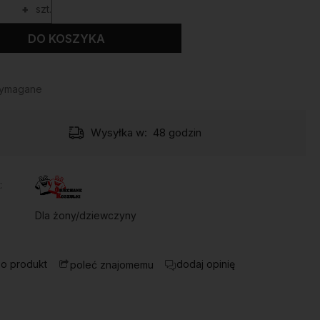
+
szt.
DO KOSZYKA
wymagane
Wysyłka w:
48 godzin
:
Dla żony/dziewczyny
 o produkt
dodaj opinię
poleć znajomemu