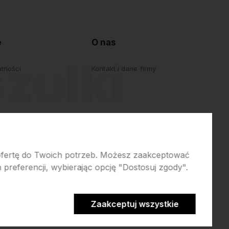
e
O nas
atności
Kontakt i dane firmy
 ofertę do Twoich potrzeb. Możesz zaakceptować
preferencji, wybierając opcję "Dostosuj zgody".
Zaakceptuj wszystkie
erce