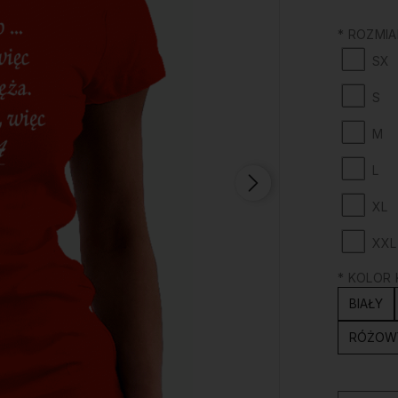
*
ROZMIA
SX
S
M
L
XL
XXL
*
KOLOR 
BIAŁY
RÓŻOW