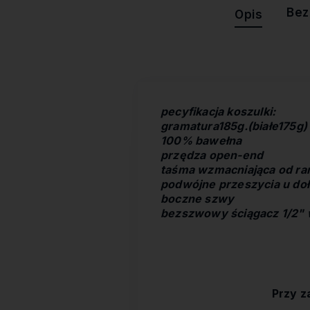
Bez
Opis
pecyfikacja koszulki:
gramatura185g.(białe175g)
100% bawełna
przędza open-end
taśma wzmacniająca od ram
podwójne przeszycia u doł
boczne szwy
bezszwowy ściągacz 1/2" 
Przy z