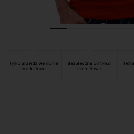
tawa:
od 12,00 zł
- Orlen Paczka
Tylko
prawdziwe
opinie
Bezpieczne
płatności
Bezp
produktowe
internetowe