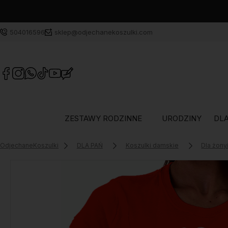
504016596
sklep@odjechanekoszulki.com
ZESTAWY RODZINNE
URODZINY
DLA
OdjechaneKoszulki
DLA PAŃ
Koszulki damskie
Dla żon