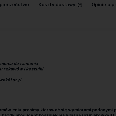
pieczeństwo
Koszty dostawy
Opinie o p
Cena nie zawiera 
kosztów płatności
ienia do ramienia
u rękawów i koszulki
wokół szyi
amówieniu prosimy kierować się wymiarami podanymi p
każdy producent koszulek ma własną rozmiarówkę!!!