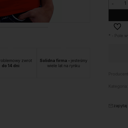
-
*
- Pole 
Dostępność:
duża ilość
roblemowy zwrot
Solidna firma -
jesteśmy
do 14 dni
wiele lat na rynku
Producent
Kategoria:
zapytaj