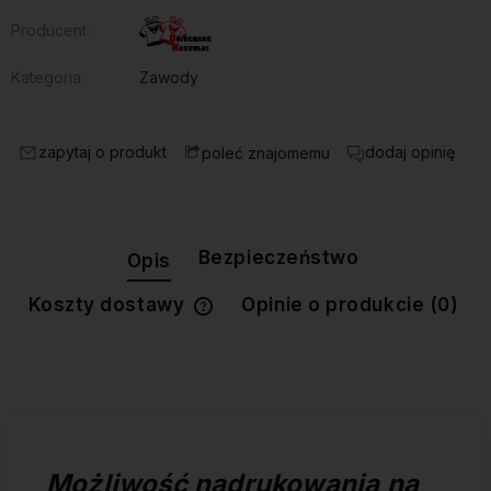
Producent:
Kategoria:
Zawody
zapytaj o produkt
dodaj opinię
poleć znajomemu
Bezpieczeństwo
Opis
Koszty dostawy
Opinie o produkcie (0)
Cena nie zawiera ewentualnych
kosztów płatności
Możliwość nadrukowania na