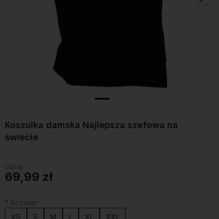
Koszulka damska Najlepsza szefowa na
świecie
Cena:
69,99 zł
*
Rozmiar:
XS
S
M
L
XL
XXL