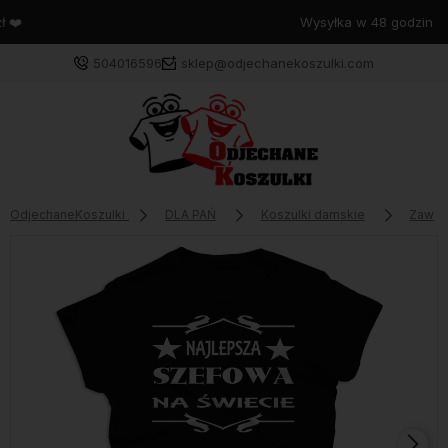
Wysyłka w 48 godzin
504016596
sklep@odjechanekoszulki.com
OdjechaneKoszulki
DLA PAŃ
Koszulki damskie
Zawo