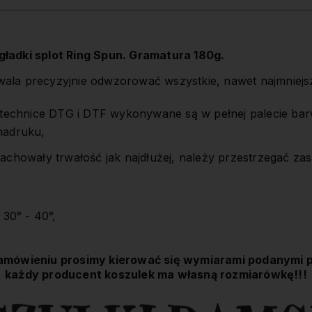
ładki splot Ring Spun. Gramatura 180g.
la precyzyjnie odwzorować wszystkie, nawet najmniejs
,
 technice DTG i DTF wykonywane są w pełnej palecie bar
nadruku,
achowały trwałość jak najdłużej, należy przestrzegać zas
 30° - 40°,
amówieniu prosimy kierować się wymiarami podanymi p
każdy producent koszulek ma własną rozmiarówkę!!!