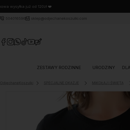
504016596
sklep@odjechanekoszulki.com
ZESTAWY RODZINNE
URODZINY
DLA
OdjechaneKoszulki
SPECJALNE OKAZJE
MIKOŁAJ I ŚWIĘTA