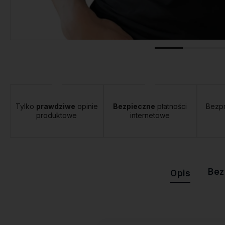
tawa:
od 12,00 zł
- Orlen Paczka
Tylko
prawdziwe
opinie
Bezpieczne
płatności
Bezp
produktowe
internetowe
Bez
Opis