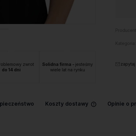
Dostępność:
duża ilość
Producent
Kategoria:
zapytaj
roblemowy zwrot
Solidna firma -
jesteśmy
do 14 dni
wiele lat na rynku
pieczeństwo
Koszty dostawy
Opinie o p
Cena nie zawiera 
kosztów płatności