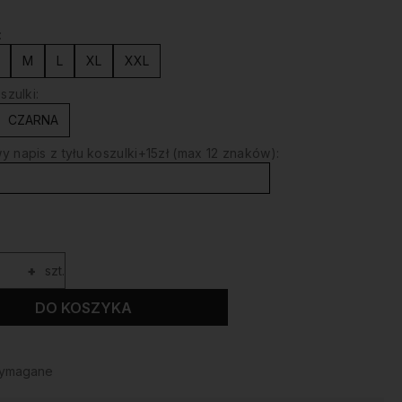
:
M
L
XL
XXL
szulki:
CZARNA
 napis z tyłu koszulki+15zł (max 12 znaków):
+
szt.
DO KOSZYKA
wymagane