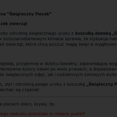
na "Świąteczny Piesek"
czek zwierząt
roby odrobinę świątecznego uroku z
koszulką damską „Ś
 bożonarodzeniowym klimacie sprawia, że stylizacja nabie
zek zwierząt, które chcą poczuć magię świąt w wyjątkowo
iękkiej, przyjemnej w dotyku bawełny, zapewniającej wyg
ntensywne kolory nawet po wielu praniach, a dopasowany
o świątecznych zdjęć, jak i codziennych zimowych styliza
o, styl i odrobinę psiego uroku z koszulką
„Świąteczny P
echać się częściej!
 plecach imion, ksywy, itp.
wego nadruku pozostaw to miejsce puste!!!