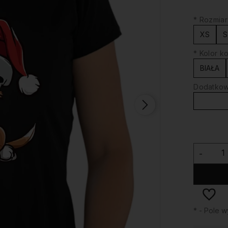
*
Rozmiar
XS
S
*
Kolor ko
BIAŁA
Dodatkowy
-
*
- Pole 