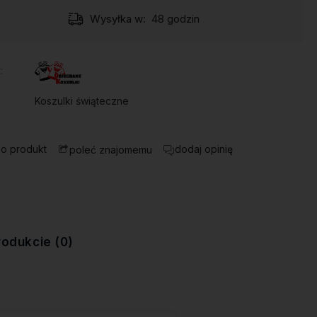
Wysyłka w:
48 godzin
:
Koszulki świąteczne
 o produkt
dodaj opinię
poleć znajomemu
rodukcie (0)
ewentualnych