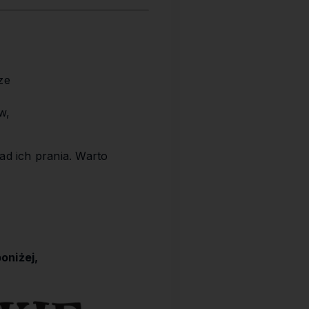
ze
w,
ad ich prania. Warto
oniżej,