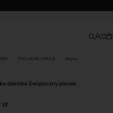
OBBY
SPECJALNE OKAZJE
Więcej
Wybierz coś dla siebie z naszej aktualnej
oferty lub zaloguj się, aby przywrócić dodane
ka damska Świąteczny piesek
produkty do listy z poprzedniej sesji.
 zł