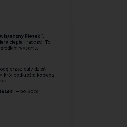
wiąteczny Piesek”
.
ra ciepła i radości. To
 słodkim wydaniu.
odę przez cały dzień.
 krój podkreśla kobiecą
cji.
iesek”
– bo Boże