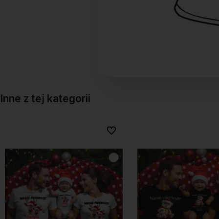
Inne z tej kategorii
onych
onych
Do ulubionych
Do ulubionych