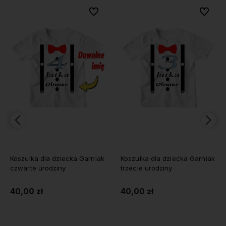
bionych
bionych
Do ulubionych
Do ulubionych
Do ulubi
Do ulubi
Koszulka dla dziecka Garniak
Koszulka dla dziecka Garniak
czwarte urodziny
trzecie urodziny
40,00 zł
40,00 zł