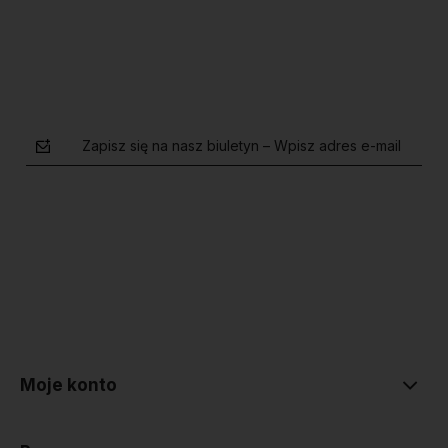
Do koszyka
Do koszyka
Zapisz się na nasz biuletyn – Wpisz adres e-mail
polityce prywatności
Moje konto