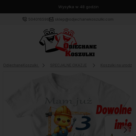
Wysyłka w 48 godzin
504016596
sklep@odjechanekoszulki.com
OdjechaneKoszulki
SPECJALNE OKAZJE
Koszulki na urodzin