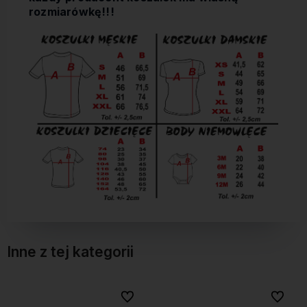
rozmiarówkę!!!
Inne z tej kategorii
bionych
bionych
Do ulubionych
Do ulubionych
Do ulubi
Do ulubi