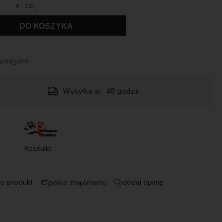
+
szt.
DO KOSZYKA
wymagane
Wysyłka w:
48 godzin
:
Koszulki
 o produkt
dodaj opinię
poleć znajomemu