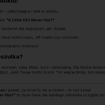
duktu:
 – oddychająca i miła w dotyku
isem
"A Little Dirt Never Hurt"
a zarówno dla mężczyzn, jak i kobiet
a fana motocrossu, off-roadu czy survivalu
ozmiarach i kolorach
koszulka?
ię wyzwań, lubią błoto, kurz i adrenalinę. Dla fanów end
cz. Jeśli Twoje motto brzmi: "Im więcej błota, tym leps
raz
i pokaż, że brud to nie problem – to styl życia!
ver Hurt"
to must-have dla każdego miłośnika przygód poz