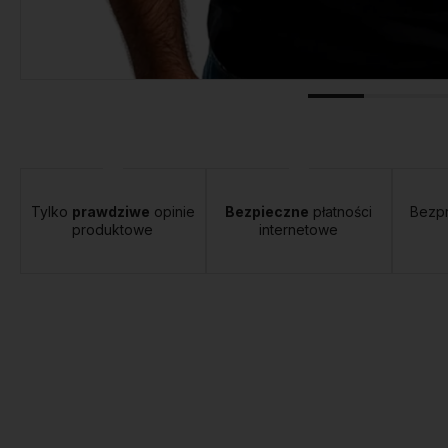
tawa:
od 12,00 zł
- Orlen Paczka
Tylko
prawdziwe
opinie
Bezpieczne
płatności
Bezp
produktowe
internetowe