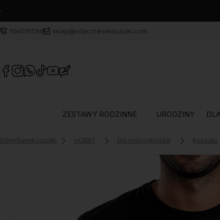
504016596
sklep@odjechanekoszulki.com
ZESTAWY RODZINNE
URODZINY
DLA
OdjechaneKoszulki
HOBBY
Dla motocyklistów
Koszulki