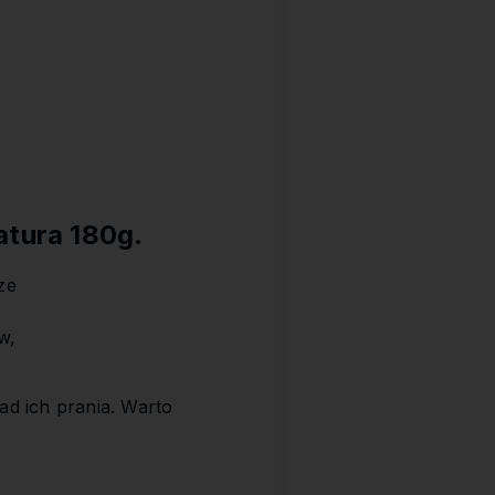
atura 180g
.
ze
w,
ad ich prania. Warto