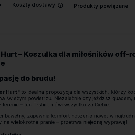
o
Koszty dostawy
Produkty powiązane
Cena nie zawiera ewentualnych
kosztów płatności
er Hurt – Koszulka dla miłośników off
ie
 pasję do brudu!
ver Hurt"
to idealna propozycja dla wszystkich, którzy ko
 na świeżym powietrzu. Niezależnie czy jeździsz quadem
w terenie – ten T-shirt mówi wszystko za Ciebie.
ci bawełny, zapewnia komfort noszenia nawet w najtrudn
ny na wielokrotne pranie – przetrwa niejedną wyprawę!