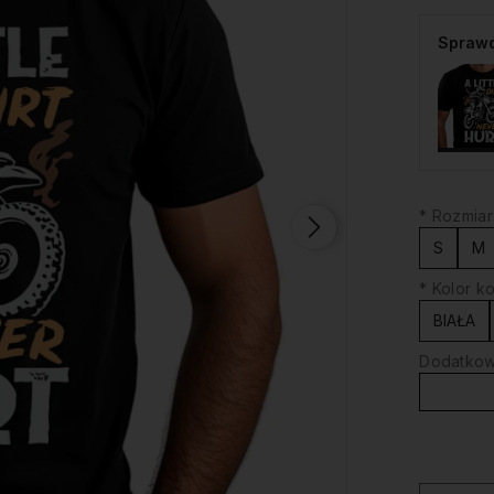
Sprawd
*
Rozmiar
S
M
*
Kolor ko
BIAŁA
Dodatkowy