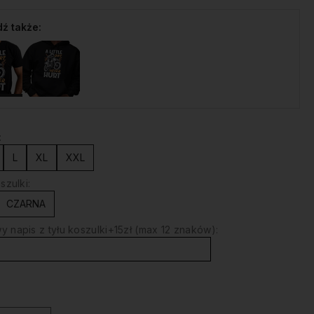
ź także:
:
L
XL
XXL
szulki:
CZARNA
 napis z tyłu koszulki+15zł (max 12 znaków):