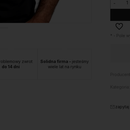
-
*
- Pole 
Dostępność:
duża ilość
roblemowy zwrot
Solidna firma -
jesteśmy
do 14 dni
wiele lat na rynku
Producent
Kategoria:
zapytaj