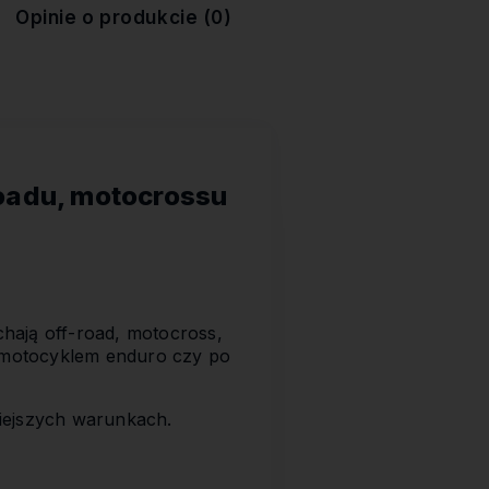
Opinie o produkcie (0)
-roadu, motocrossu
chają off-road, motocross,
, motocyklem enduro czy po
iejszych warunkach.