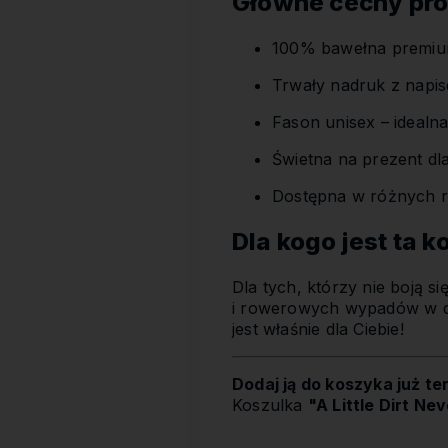
Główne cechy pro
100% bawełna premium
Trwały nadruk z nap
Fason unisex – idealn
Świetna na prezent dl
Dostępna w różnych r
Dla kogo jest ta 
Dla tych, którzy nie boją s
i rowerowych wypadów w dzi
jest właśnie dla Ciebie!
Dodaj ją do koszyka już te
Koszulka
"A Little Dirt Ne