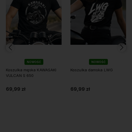
NOWOŚĆ
NOWOŚĆ
lka męska KAWASAKI
Koszulka damska LWG
Koszulk
N S 650
 zł
69,99 zł
69,99 
Do koszyka
Do koszyka