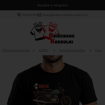
Wysyłka w 48 godzin
504016596
sklep@odjechanekoszulki.com
OdjechaneKoszulki
HOBBY
Dla motocyklistów
Koszul