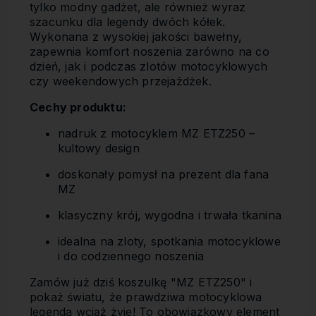
tylko modny gadżet, ale również wyraz
szacunku dla legendy dwóch kółek.
Wykonana z wysokiej jakości bawełny,
zapewnia komfort noszenia zarówno na co
dzień, jak i podczas zlotów motocyklowych
czy weekendowych przejażdżek.
Cechy produktu:
nadruk z motocyklem MZ ETZ250 –
kultowy design
doskonały pomysł na prezent dla fana
MZ
klasyczny krój, wygodna i trwała tkanina
idealna na zloty, spotkania motocyklowe
i do codziennego noszenia
Zamów już dziś koszulkę "MZ ETZ250" i
pokaż światu, że prawdziwa motocyklowa
legenda wciąż żyje! To obowiązkowy element