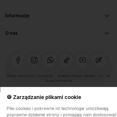
Informacje
O nas
Sklep internetowy Shoper.pl
Szablon Shoper Modern 3.0™
od
GrowCommerce
🍪 Zarządzanie plikami cookie
Pliki cookies i pokrewne im technologie umożliwiają
poprawne działanie strony i pomagają nam dostosować