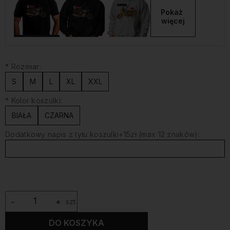
Pokaż 
więcej
*
Rozmiar:
S
M
L
XL
XXL
*
Kolor koszulki:
BIAŁA
CZARNA
Dodatkowy napis z tyłu koszulki+15zł (max 12 znaków):
-
+
szt.
DO KOSZYKA