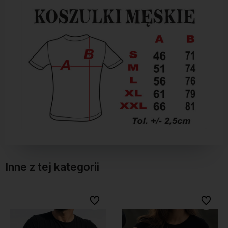
Inne z tej kategorii
Do ulubionych
Do ulubionych
Do ulubionych
Do ulubionych