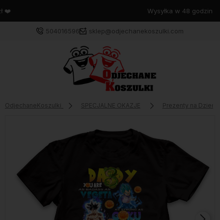
Wysyłka w 48 godzin
504016596
sklep@odjechanekoszulki.com
OdjechaneKoszulki
SPECJALNE OKAZJE
Prezenty na Dzień 