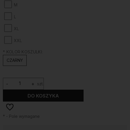
M
L
XL
XXL
*
KOLOR KOSZULKI:
CZARNY
-
+
szt.
DO KOSZYKA
*
- Pole wymagane