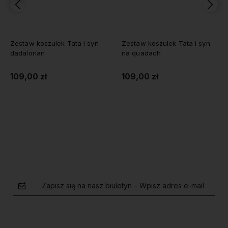
Zestaw koszulek Tata i syn
Zestaw koszulek Tata i syn
dadalorian
na quadach
109,00 zł
109,00 zł
Do koszyka
Do koszyka
Zapisz się na nasz biuletyn – Wpisz adres e-mail