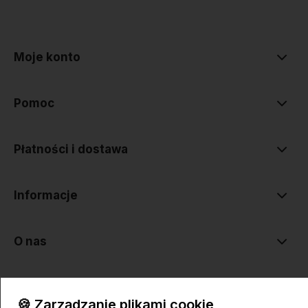
polityce prywatności
Moje konto
Pomoc
Płatności i dostawa
Informacje
O nas
🍪 Zarządzanie plikami cookie