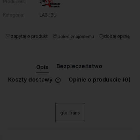
Producent:
Kategoria:
LABUBU
zapytaj o produkt
dodaj opinię
poleć znajomemu
Bezpieczeństwo
Opis
Koszty dostawy
Opinie o produkcie (0)
Cena nie zawiera ewentualnych
kosztów płatności
gtx-trans