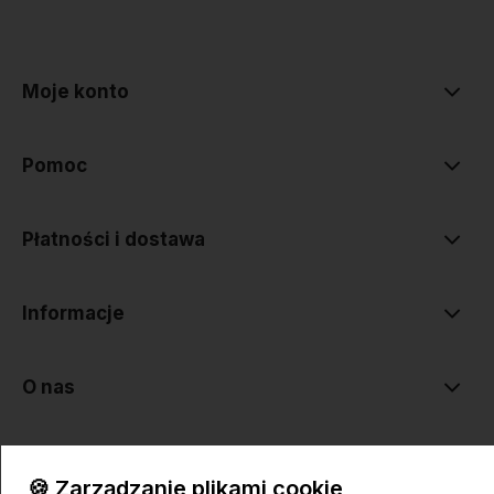
polityce prywatności
Moje konto
Pomoc
Płatności i dostawa
Informacje
O nas
🍪 Zarządzanie plikami cookie