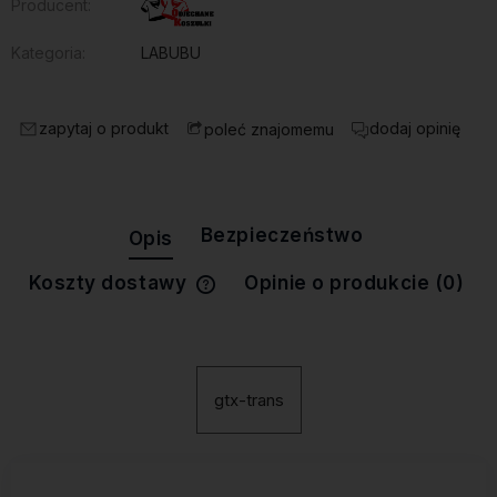
Producent:
Kategoria:
LABUBU
zapytaj o produkt
dodaj opinię
poleć znajomemu
Bezpieczeństwo
Opis
Koszty dostawy
Opinie o produkcie (0)
Cena nie zawiera ewentualnych
kosztów płatności
gtx-trans