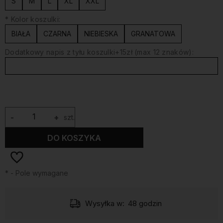
S
M
L
XL
XXL
*
Kolor koszulki:
BIAŁA
CZARNA
NIEBIESKA
GRANATOWA
Dodatkowy napis z tyłu koszulki+15zł (max 12 znaków):
-
+
szt.
DO KOSZYKA
*
- Pole wymagane
Wysyłka w:
48 godzin