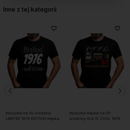
Inne z tej kategorii
bionych
bionych
Do ulubionych
Do ulubionych
Do ulubi
Do ulubi
Koszulka na 50 urodziny
Koszulka męska na 50
LIMITED 1976 EDITION męska
urodziny OLD IS COOL 1976