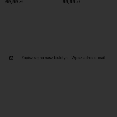
69,99 zł
69,99 zł
Do koszyka
Do koszyka
Zapisz się na nasz biuletyn – Wpisz adres e-mail
polityce prywatności