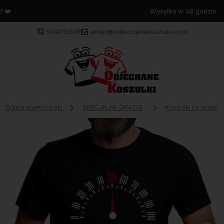
Wysyłka w 48 godzin
504016596
sklep@odjechanekoszulki.com
OdjechaneKoszulki
SPECJALNE OKAZJE
Koszulki na urodzin