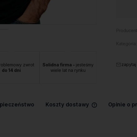
Dostępność:
duża ilość
Producent
Kategoria:
zapytaj
roblemowy zwrot
Solidna firma -
jesteśmy
do 14 dni
wiele lat na rynku
pieczeństwo
Koszty dostawy
Opinie o p
Cena nie zawiera 
kosztów płatności