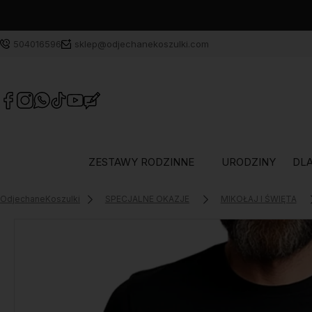
504016596
sklep@odjechanekoszulki.com
ZESTAWY RODZINNE
URODZINY
DLA
OdjechaneKoszulki
SPECJALNE OKAZJE
MIKOŁAJ I ŚWIĘTA