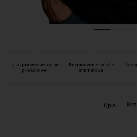
tawa:
od 12,00 zł
- Orlen Paczka
Tylko
prawdziwe
opinie
Bezpieczne
płatności
Bezp
produktowe
internetowe
Bez
Opis