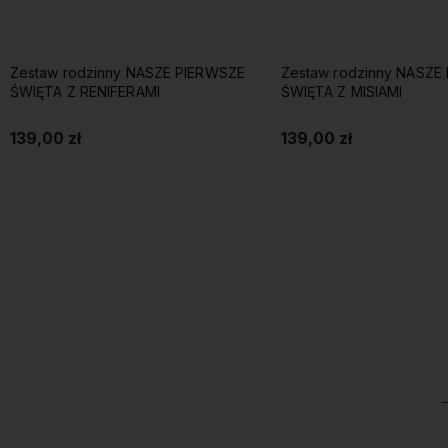
Zestaw rodzinny NASZE PIERWSZE
Koszulka RENIFER JAK
ŚWIĘTA Z MISIAMI
HAFTOWANY damska
139,00 zł
69,99 zł
Do koszyka
Do koszyka