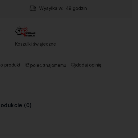
Wysyłka w:
48 godzin
:
Koszulki świąteczne
 o produkt
dodaj opinię
poleć znajomemu
rodukcie (0)
ewentualnych