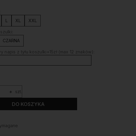
:
L
XL
XXL
szulki:
CZARNA
 napis z tyłu koszulki+15zł (max 12 znaków):
+
szt.
DO KOSZYKA
wymagane