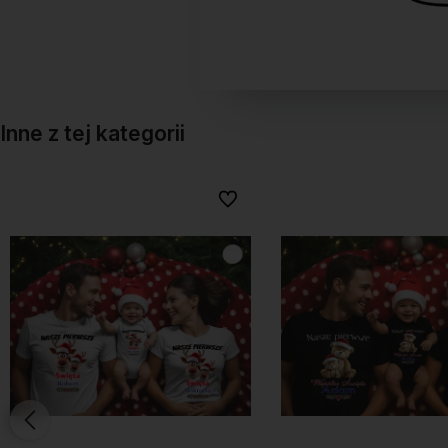
Inne z tej kategorii
onych
onych
Do ulubionych
Do ulubionych