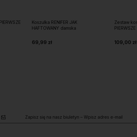
Zestaw koszulek/body NASZE
Zestaw ko
PIERWSZE ŚWIĘTA Z RENIFERAMI
PIERWSZE
109,00 zł
109,00 zł
Do koszyka
Zapisz się na nasz biuletyn – Wpisz adres e-mail