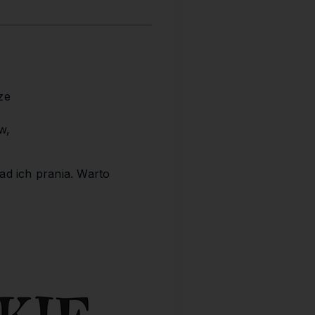
ze
w,
ad ich prania. Warto