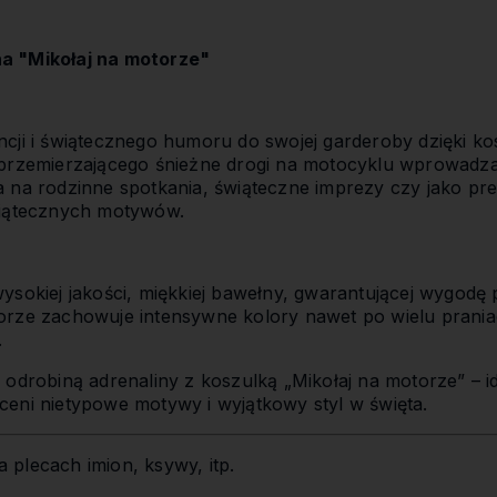
a "Mikołaj na motorze"
cji i świątecznego humoru do swojej garderoby dzięki kos
 przemierzającego śnieżne drogi na motocyklu wprowadza
 na rodzinne spotkania, świąteczne imprezy czy jako pre
wiątecznych motywów.
ysokiej jakości, miękkiej bawełny, gwarantującej wygodę 
rze zachowuje intensywne kolory nawet po wielu praniac
.
 odrobiną adrenaliny z koszulką „Mikołaj na motorze” – i
eni nietypowe motywy i wyjątkowy styl w święta.
 plecach imion, ksywy, itp.