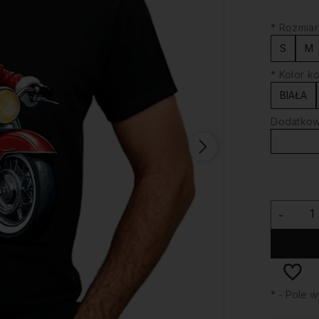
*
Rozmiar
S
M
*
Kolor ko
BIAŁA
Dodatkowy
-
*
- Pole 