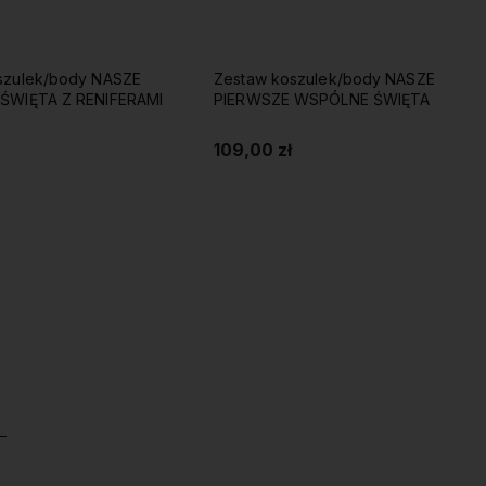
szulek/body NASZE
Koszulki dla par Renifer jak
 WSPÓLNE ŚWIĘTA
wyszywany
119,99 zł
Do koszyka
Do koszyka