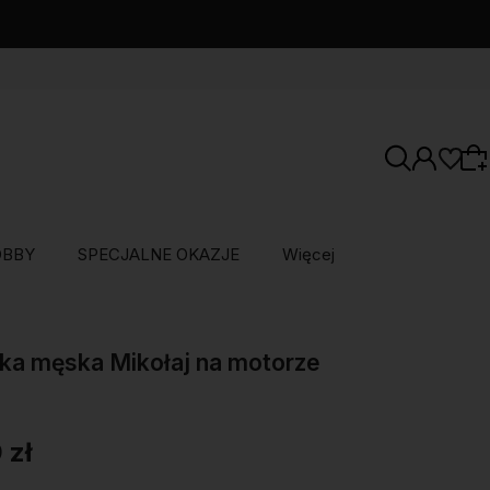
OBBY
SPECJALNE OKAZJE
Więcej
Wybierz coś dla siebie z naszej aktualnej
oferty lub zaloguj się, aby przywrócić dodane
ka męska Mikołaj na motorze
produkty do listy z poprzedniej sesji.
 zł