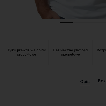
tawa:
od 12,00 zł
- Orlen Paczka
Tylko
prawdziwe
opinie
Bezpieczne
płatności
Bezp
produktowe
internetowe
Bez
Opis