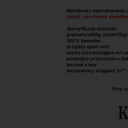
Możliwość nadrukowania na
Jeżeli, nie chcesz dodatk
Specyfikacja koszulki:
gramatura185g.(białe175g)
100% bawełna
przędza open-end
taśma wzmacniająca od ram
podwójne przeszycia u doł
boczne szwy
bezszwowy ściągacz 1/2" 
Przy z