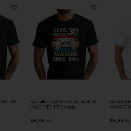
Do ulubionych
Do ulubionych
Do ulubionych
Do ulubionych
 LIMITED
Koszulka na 30 urodziny Level 30
Koszulka m
UNLOCKED 1996 męska
VINTAGE 
69,99 zł
69,99 zł