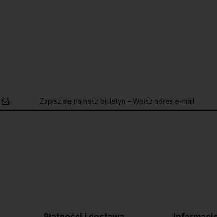
Do koszyka
Zapisz się na nasz biuletyn – Wpisz adres e-mail
polityce
prywatności
Płatności i dostawa
Informacj