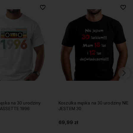
Do ulubionych
Do ulubionych
Do ulu
Do ulu
ęska na 30 urodziny
Koszulka męska na 30 urodziny NIE
CASSETTE 1996
JESTEM 30
69,99 zł