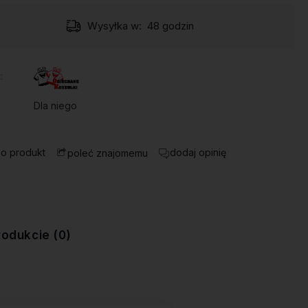
Wysyłka w:
48 godzin
:
Dla niego
 o produkt
dodaj opinię
poleć znajomemu
rodukcie (0)
ewentualnych