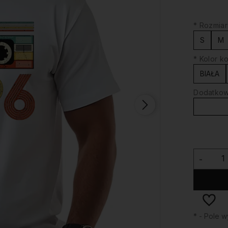
*
Rozmiar
S
M
*
Kolor ko
BIAŁA
Dodatkowy
-
*
- Pole 