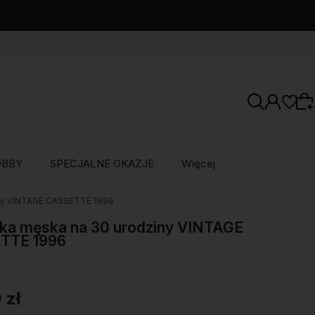
OBBY
SPECJALNE OKAZJE
Więcej
iny VINTAGE CASSETTE 1996
Wybierz coś dla siebie z naszej aktualnej
oferty lub zaloguj się, aby przywrócić dodane
ka męska na 30 urodziny VINTAGE
TTE 1996
produkty do listy z poprzedniej sesji.
 zł