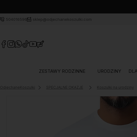
504016596
sklep@odjechanekoszulki.com
ZESTAWY RODZINNE
URODZINY
DLA
OdjechaneKoszulki
SPECJALNE OKAZJE
Koszulki na urodziny