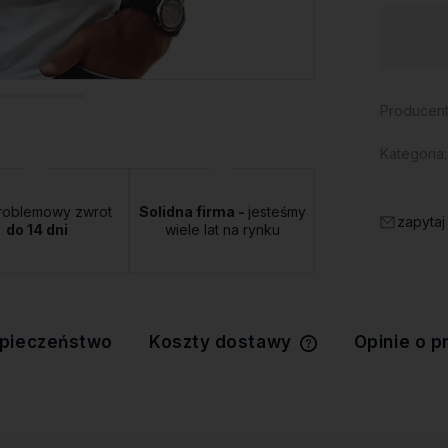
Dostępność:
duża ilość
Producent
Kategoria:
roblemowy zwrot
Solidna firma -
jesteśmy
zapytaj
do 14 dni
wiele lat na rynku
pieczeństwo
Koszty dostawy
Opinie o p
Cena nie zawiera 
kosztów płatności