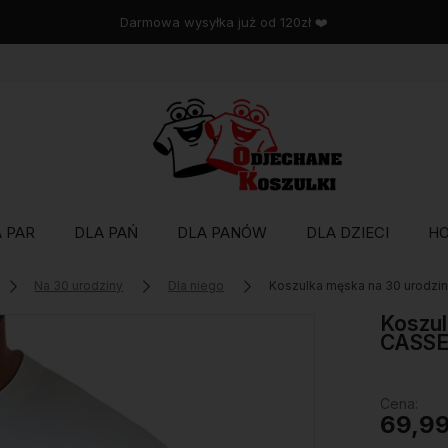
Wysyłka w 48 godzin
 PAR
DLA PAŃ
DLA PANÓW
DLA DZIECI
H
Na 30 urodziny
Dla niego
Koszulka męska na 30 urodz
Koszul
CASSE
Cena:
69,99