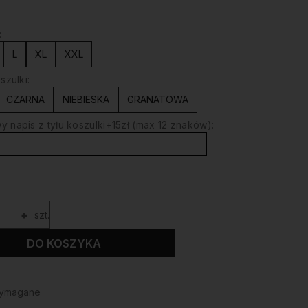
:
L
XL
XXL
szulki:
CZARNA
NIEBIESKA
GRANATOWA
 napis z tyłu koszulki+15zł (max 12 znaków):
+
szt.
DO KOSZYKA
wymagane