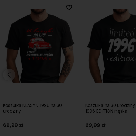
onych
onych
Do ulubionych
Do ulubionych
Koszulka KLASYK 1996 na 30
Koszulka na 30 urodziny
urodziny
1996 EDITION męska
69,99 zł
69,99 zł