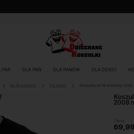
Wysyłka w 48 godzin
 PAR
DLA PAŃ
DLA PANÓW
DLA DZIECI
H
Na 18 urodziny
Dla niego
Koszulka na 18 urodziny LEV
Koszul
2008 
Cena:
69,99