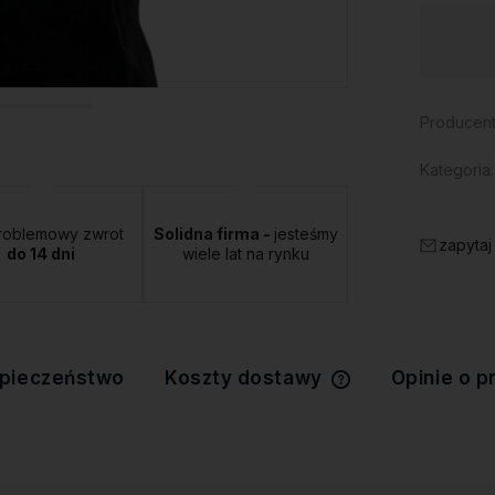
Dostępność:
duża ilość
Producent
Kategoria:
roblemowy zwrot
Solidna firma -
jesteśmy
zapytaj
do 14 dni
wiele lat na rynku
pieczeństwo
Koszty dostawy
Opinie o p
Cena nie zawiera 
kosztów płatności