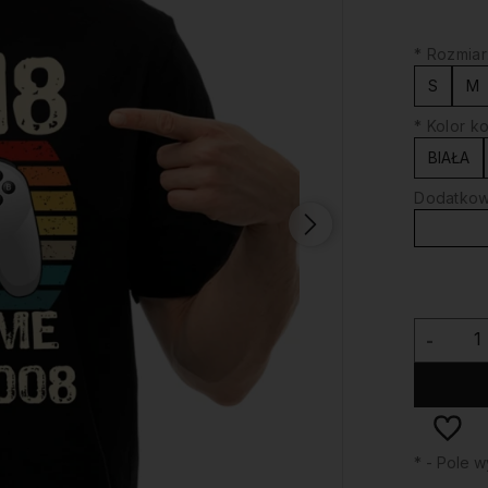
*
Rozmiar
S
M
*
Kolor ko
BIAŁA
Dodatkowy
-
*
- Pole 