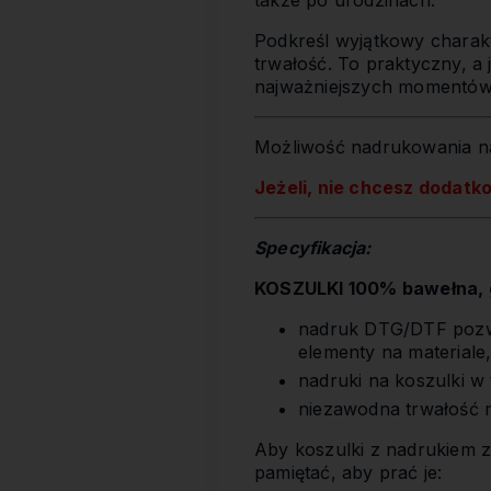
także po urodzinach.
Podkreśl wyjątkowy charakt
trwałość. To praktyczny, a
najważniejszych momentów
Możliwość nadrukowania na
Jeżeli, nie chcesz dodatk
Specyfikacja:
KOSZULKI 100% bawełna, g
nadruk DTG/DTF pozwa
elementy na materiale
nadruki na koszulki w
niezawodna trwałość 
Aby koszulki z nadrukiem z
pamiętać, aby prać je: