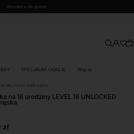
OBBY
SPECJALNE OKAZJE
Więcej
EL 18 UNLOCKED 2008 męska
Wybierz coś dla siebie z naszej aktualnej
oferty lub zaloguj się, aby przywrócić dodane
ka na 18 urodziny LEVEL 18 UNLOCKED
męska
produkty do listy z poprzedniej sesji.
 zł