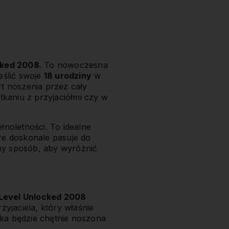
cked 2008
. To nowoczesna
eślić swoje
18 urodziny
w
rt noszenia przez cały
tkaniu z przyjaciółmi czy w
łnoletności. To idealne
re doskonale pasuje do
ny sposób, aby wyróżnić
Level Unlocked 2008
zyjaciela, który właśnie
ka będzie chętnie noszona