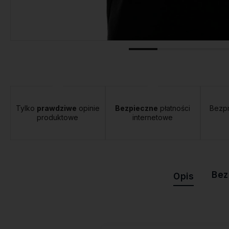
tawa:
od 12,00 zł
- Orlen Paczka
Tylko
prawdziwe
opinie
Bezpieczne
płatności
Bezp
produktowe
internetowe
Bez
Opis