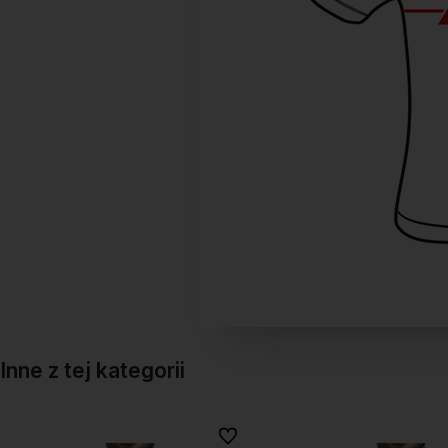
Inne z tej kategorii
onych
onych
Do ulubionych
Do ulubionych