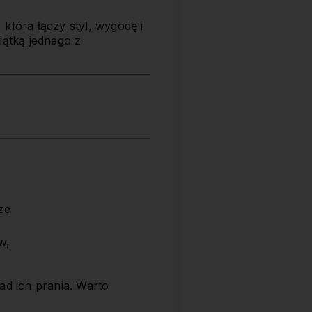
, która łączy styl, wygodę i
iątką jednego z
ze
w,
ad ich prania. Warto