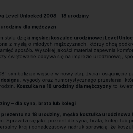
a Level Unlocked 2008 – 18 urodziny
 urodziny dla mężczyzn
m stylu dzięki
męskiej koszulce urodzinowej Level Unlo
ona z myślą o młodych mężczyznach, którzy chcą podkr
pamięć sposób. Wysokiej jakości materiał zapewnia komfo
 czy świętowanie odbywa się na imprezie urodzinowej, spo
” symbolizuje wejście w nowy etap życia i osiągnięcie pe
designu
, wygody oraz humorystycznego przesłania, któ
rodzin.
Koszulka na 18 urodziny dla mężczyzny
to świet
.
iny – dla syna, brata lub kolegi
 prezentu na 18 urodziny
,
męska koszulka urodzinowa 
Sprawdzi się jako prezent dla syna, brata, kolegi lub pr
rsalny krój i ponadczasowy nadruk sprawiają, że koszul