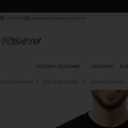
504016596
sklep@odjechanekoszulki.com
ZESTAWY RODZINNE
URODZINY
DLA
OdjechaneKoszulki
SPECJALNE OKAZJE
Koszulki na urodziny