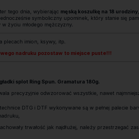
er tego dnia, wybierając
męską koszulkę na 18 urodziny
 jednocześnie symboliczny upominek, który stanie się pam
 w życiu młodego mężczyzny.
 plecach imion, ksywy, itp.
owego nadruku pozostaw to miejsce puste!!!
ładki splot Ring Spun. Gramatura 180g.
la precyzyjnie odwzorować wszystkie, nawet najmniejs
,
 technice DTG i DTF wykonywane są w pełnej palecie bar
nadruku,
achowały trwałość jak najdłużej, należy przestrzegać zas