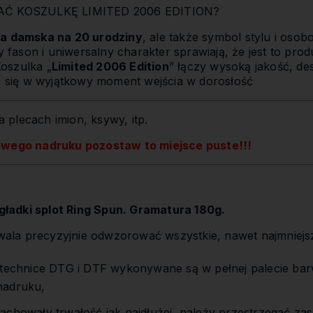
 KOSZULKĘ LIMITED 2006 EDITION?
ka damska na 20 urodziny
, ale także symbol stylu i osob
ason i uniwersalny charakter sprawiają, że jest to prod
Koszulka „
Limited 2006 Edition
” łączy wysoką jakość, de
ąc się w wyjątkowy moment wejścia w dorosłość
 plecach imion, ksywy, itp.
owego nadruku pozostaw to miejsce puste!!!
ładki splot Ring Spun. Gramatura 180g.
la precyzyjnie odwzorować wszystkie, nawet najmniejs
,
 technice DTG i DTF wykonywane są w pełnej palecie bar
nadruku,
achowały trwałość jak najdłużej, należy przestrzegać zas