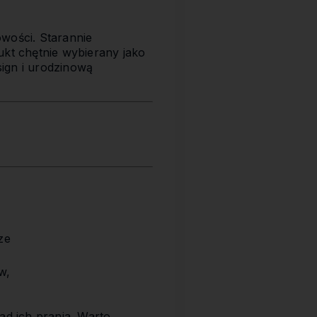
owości. Starannie
ukt chętnie wybierany jako
sign i urodzinową
ze
w,
ad ich prania. Warto