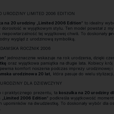
 URODZINY LIMITED 2006 EDITION
a na 20 urodziny
„
Limited 2006 Edition
” to idealny wyb
w dorosłość w wyjątkowym stylu. Ten model powstał z my
a niepowtarzalność tej wyjątkowej chwili. To doskonały
pr
modny wygląd z urodzinową symboliką.
DAMSKA ROCZNIK 2006
on
” jednoznacznie wskazuje na rok urodzenia, dzięki cze
tkę
oraz wyjątkowa pamiątka na długie lata. Kobiecy krój
zapewnia komfort noszenia podczas imprezy urodzinowej i 
amska urodzinowa 20 lat
, która pasuje do wielu stylizacji.
 URODZINY DLA DZIEWCZYNY
o i praktycznego prezentu, ta
koszulka na 20 urodziny d
 „
Limited 2006 Edition
” podkreśla wyjątkowość momentu
ch upominków na dwudziestkę. To doskonały wybór dla o
.