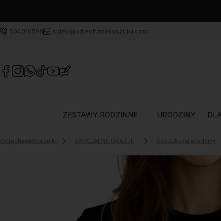
504016596
sklep@odjechanekoszulki.com
ZESTAWY RODZINNE
URODZINY
DLA
OdjechaneKoszulki
SPECJALNE OKAZJE
Koszulki na urodziny