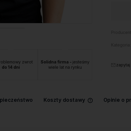
Dostępność:
duża ilość
Producent
Kategoria:
roblemowy zwrot
Solidna firma -
jesteśmy
zapytaj
do 14 dni
wiele lat na rynku
pieczeństwo
Koszty dostawy
Opinie o p
Cena nie zawiera 
kosztów płatności