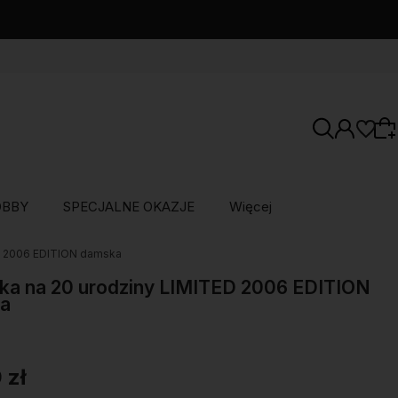
OBBY
SPECJALNE OKAZJE
Więcej
ED 2006 EDITION damska
Wybierz coś dla siebie z naszej aktualnej
oferty lub zaloguj się, aby przywrócić dodane
ka na 20 urodziny LIMITED 2006 EDITION
a
produkty do listy z poprzedniej sesji.
 zł