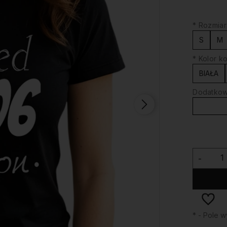
*
Rozmiar
S
M
*
Kolor ko
BIAŁA
Dodatkowy
-
*
- Pole 