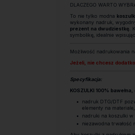
DLACZEGO WARTO WYBRAĆ
To nie tylko modna
koszul
wykonany nadruk, wygodny f
prezent na dwudziestkę
. 
symbolikę, idealnie wpisuj
Możliwość nadrukowania na
Jeżeli, nie chcesz dodatk
Specyfikacja:
KOSZULKI 100% bawełna, g
nadruk DTG/DTF pozwa
elementy na materiale
nadruki na koszulki w
niezawodna trwałość 
Aby koszulki z nadrukiem z