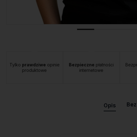
tawa:
od 12,00 zł
- Orlen Paczka
Tylko
prawdziwe
opinie
Bezpieczne
płatności
Bezp
produktowe
internetowe
Bez
Opis