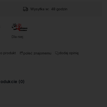
Wysyłka w:
48 godzin
:
Dla niej
 o produkt
dodaj opinię
poleć znajomemu
rodukcie (0)
ewentualnych