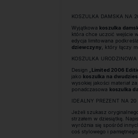
KOSZULKA DAMSKA NA 20
Wyjątkowa
koszulka damsk
która chce uczcić wejście 
edycja limitowana podkreśl
dziewczyny
, który łączy 
KOSZULKA URODZINOWA 
Design „
Limited 2006 Editi
jako
koszulka na dwudzies
wysokiej jakości materiał 
ponadczasowa
koszulka d
IDEALNY PREZENT NA 20
Jeżeli szukasz oryginalneg
strzałem w dziesiątkę. Napis
wyróżnia się spośród inny
coś stylowego i pamiętnego