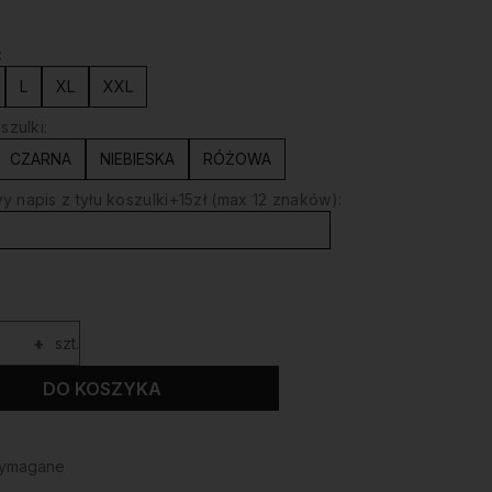
:
L
XL
XXL
szulki:
CZARNA
NIEBIESKA
RÓŻOWA
 napis z tyłu koszulki+15zł (max 12 znaków):
+
szt.
DO KOSZYKA
wymagane