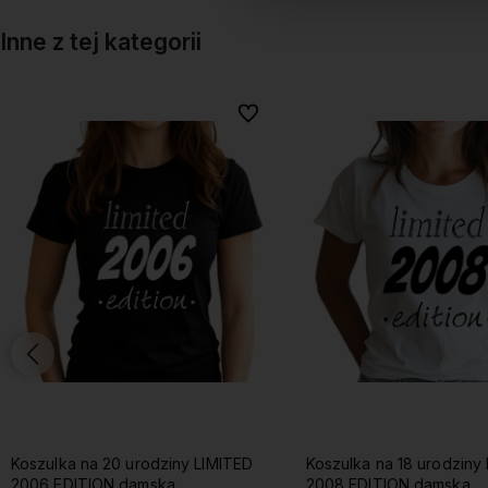
Inne z tej kategorii
onych
onych
Do ulubionych
Do ulubionych
Koszulka na 18 urodziny LIMITED
Koszulka na 18 urodziny
2008 EDITION damska
UNLOCKED 2008 damsk