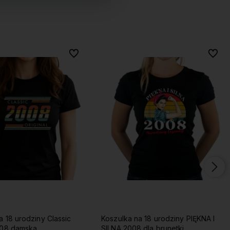
Do ulubionych
Do ulubionych
Do ulu
Do ulu
a 18 urodziny PIĘKNA I
Koszulka na 18 urodziny TARCZA
 dla brunetki
2008 damska