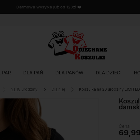
Wysyłka w 48 godzin
 PAR
DLA PAŃ
DLA PANÓW
DLA DZIECI
H
Na 18 urodziny
Dla niej
Koszulka na 20 urodziny LIMIT
Koszul
damsk
Cena:
69,99