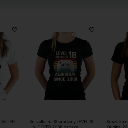
Do ulubionych
Do ulubionych
Do ulubionych
Do ulubionych
 LEVEL 18
Koszulka na 18 urodziny Classic
Koszulka n
a
Original 2008 damska
SILNA 2008