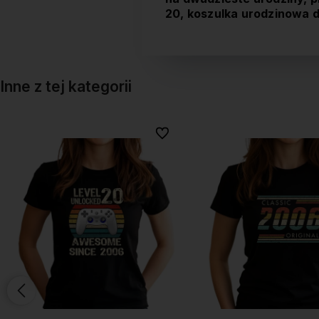
20, koszulka urodzinowa 
Inne z tej kategorii
onych
onych
Do ulubionych
Do ulubionych