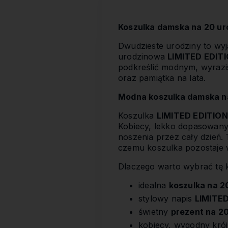
Koszulka damska na 20 ur
Dwudzieste urodziny to wy
urodzinowa
LIMITED EDIT
podkreślić modnym, wyrazis
oraz pamiątka na lata.
Modna koszulka damska na
Koszulka
LIMITED EDITIO
Kobiecy, lekko dopasowany 
noszenia przez cały dzień.
czemu koszulka pozostaje w
Dlaczego warto wybrać tę 
idealna
koszulka na 2
stylowy napis
LIMITE
świetny
prezent na 2
kobiecy, wygodny krój