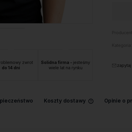
Dostępność:
duża ilość
Producent
Kategoria:
roblemowy zwrot
Solidna firma -
jesteśmy
zapytaj
do 14 dni
wiele lat na rynku
pieczeństwo
Koszty dostawy
Opinie o p
Cena nie zawiera 
kosztów płatności