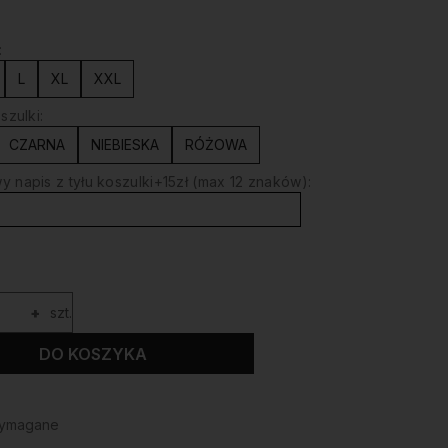
:
L
XL
XXL
szulki:
CZARNA
NIEBIESKA
RÓŻOWA
 napis z tyłu koszulki+15zł (max 12 znaków):
+
szt.
DO KOSZYKA
wymagane