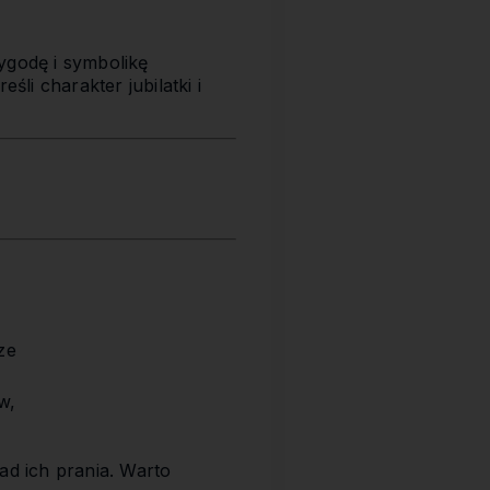
ygodę i symbolikę
li charakter jubilatki i
ze
w,
ad ich prania. Warto