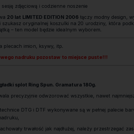
 sesję zdjęciową i codzienne noszenie
owa
20 lat LIMITED EDITION 2006
łączy modny design, w
szukasz oryginalnej koszulki na 20 urodziny, która podkreś
ątką – ten model będzie idealnym wyborem.
 plecach imion, ksywy, itp.
owego nadruku pozostaw to miejsce puste!!!
ładki splot Ring Spun. Gramatura 180g.
la precyzyjnie odwzorować wszystkie, nawet najmniejs
,
 technice DTG i DTF wykonywane są w pełnej palecie bar
nadruku,
achowały trwałość jak najdłużej, należy przestrzegać zas