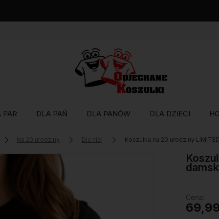
Wysyłka w 48 godzin
 PAR
DLA PAŃ
DLA PANÓW
DLA DZIECI
H
Na 20 urodziny
Dla niej
Koszulka na 20 urodziny LIMIT
Koszul
damsk
Cena:
69,99