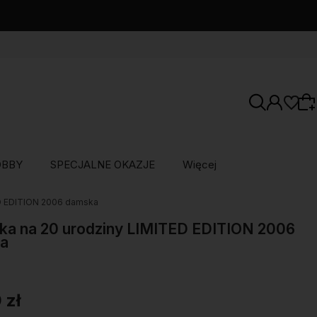
OBBY
SPECJALNE OKAZJE
Więcej
ED EDITION 2006 damska
Wybierz coś dla siebie z naszej aktualnej
oferty lub zaloguj się, aby przywrócić dodane
ka na 20 urodziny LIMITED EDITION 2006
a
produkty do listy z poprzedniej sesji.
 zł