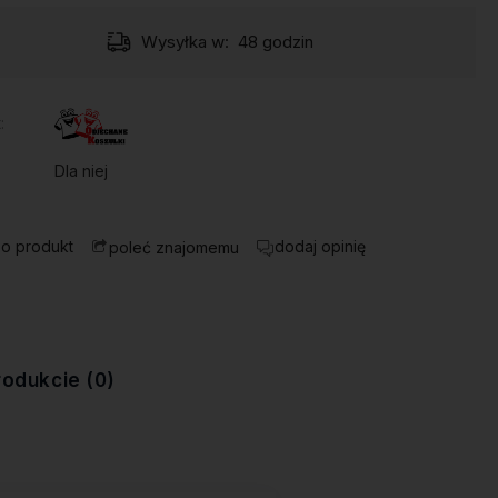
Wysyłka w:
48 godzin
:
Dla niej
 o produkt
dodaj opinię
poleć znajomemu
rodukcie (0)
ewentualnych