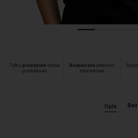
tawa:
od 12,00 zł
- Orlen Paczka
Tylko
prawdziwe
opinie
Bezpieczne
płatności
Bezp
produktowe
internetowe
Bez
Opis