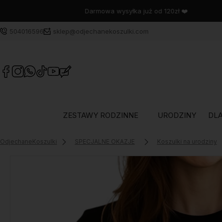
504016596
sklep@odjechanekoszulki.com
ZESTAWY RODZINNE
URODZINY
DLA
OdjechaneKoszulki
SPECJALNE OKAZJE
Koszulki na urodziny