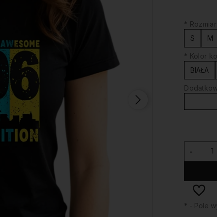
*
Rozmiar
S
M
*
Kolor ko
BIAŁA
Dodatkowy
-
*
- Pole 