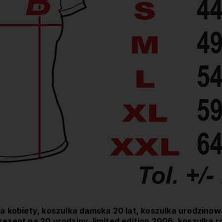
la kobiety, koszulka damska 20 lat, koszulka urodzinow
rezent na 20 urodziny, limited edition 2006, koszulka 