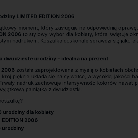
odziny LIMITED EDITION 2006
jątkowy moment, który zasługuje na odpowiednią oprawę
ION 2006
to stylowy wybór dla kobiety, która świętuje ok
tym nadrukiem. Koszulka doskonale sprawdzi się jako ele
 dwudzieste urodziny – idealna na prezent
N 2006
została zaprojektowana z myślą o kobietach obch
krój pięknie układa się na sylwetce, a wysokiej jakości 
 Trwały nadruk zachowuje intensywność kolorów nawet po
yjątkową pamiątką z dwudziestki.
koszulkę?
0 urodziny dla kobiety
D EDITION 2006
0 urodziny