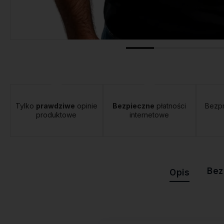
tawa:
od 12,00 zł
- Orlen Paczka
Tylko
prawdziwe
opinie
Bezpieczne
płatności
Bezp
produktowe
internetowe
Bez
Opis