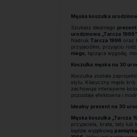
Męska koszulka urodzinow
Szukasz idealnego
prezent
urodzinowa „Tarcza 1996
Nadruk
Tarcza 1996
oraz 
przyjaciółmi, przyjęciu ro
niego
, łącząca wygodę, mo
Koszulka męska na 30 urod
Koszulka została zaprojek
stylu. Klasyczny męski kró
zachowuje intensywne kolo
pozostaje efektowna i modn
Idealny prezent na 30 uro
Męska koszulka „Tarcza 1
przyjaciela, brata, taty lub
będzie wyjątkową
pamiątką