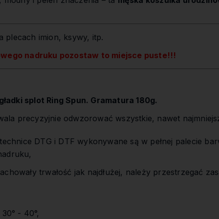
y, modny i pełen znaczenia – ta
męska koszulka urodzin
 plecach imion, ksywy, itp.
owego nadruku pozostaw to miejsce puste!!!
ładki splot Ring Spun. Gramatura 180g.
la precyzyjnie odwzorować wszystkie, nawet najmniejs
,
 technice DTG i DTF wykonywane są w pełnej palecie bar
nadruku,
achowały trwałość jak najdłużej, należy przestrzegać zas
 30° - 40°,