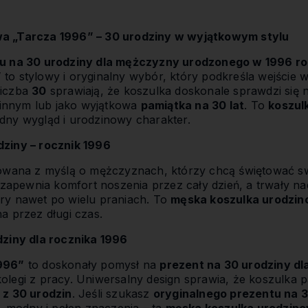
a „Tarcza 1996” – 30 urodziny w wyjątkowym stylu
u na 30 urodziny dla mężczyzny urodzonego w 1996 r
”
to stylowy i oryginalny wybór, który podkreśla wejście w
liczba
30
sprawiają, że koszulka doskonale sprawdzi się
dzinnym lub jako wyjątkowa
pamiątka na 30 lat
. To
koszul
dny wygląd i urodzinowy charakter.
ziny – rocznik 1996
towana z myślą o mężczyznach, którzy chcą świętować 
j zapewnia komfort noszenia przez cały dzień, a trwały n
ry nawet po wielu praniach. To
męska koszulka urodzin
a przez długi czas.
dziny dla rocznika 1996
996”
to doskonały pomysł na
prezent na 30 urodziny d
 kolegi z pracy. Uniwersalny design sprawia, że koszulka pa
 z 30 urodzin
. Jeśli szukasz
oryginalnego prezentu na 3