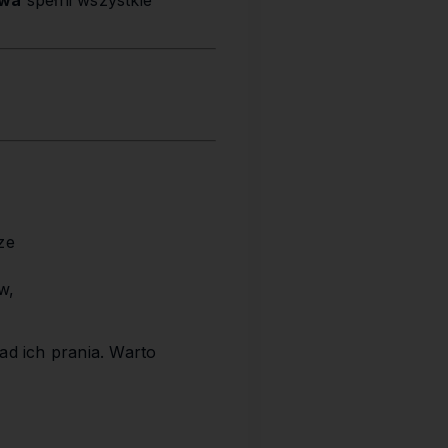
owa
spełni wszystkie
ze
w,
ad ich prania. Warto