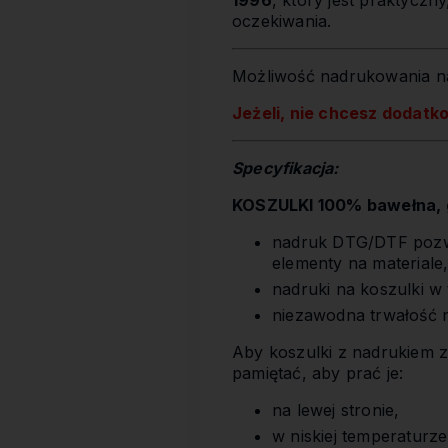
1996
, który jest praktyczn
oczekiwania.
Możliwość nadrukowania na
Jeżeli, nie chcesz dodatk
Specyfikacja:
KOSZULKI 100% bawełna, g
nadruk DTG/DTF pozwa
elementy na materiale
nadruki na koszulki w
niezawodna trwałość 
Aby koszulki z nadrukiem z
pamiętać, aby prać je:
na lewej stronie,
w niskiej temperaturze