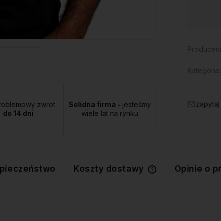
Dostępność:
duża ilość
Producent
Kategoria:
zapytaj
roblemowy zwrot
Solidna firma -
jesteśmy
do 14 dni
wiele lat na rynku
pieczeństwo
Koszty dostawy
Opinie o p
Cena nie zawiera 
kosztów płatności