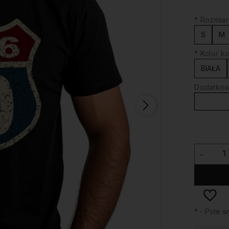
*
Rozmiar
S
M
*
Kolor ko
BIAŁA
Dodatkowy
-
*
- Pole 