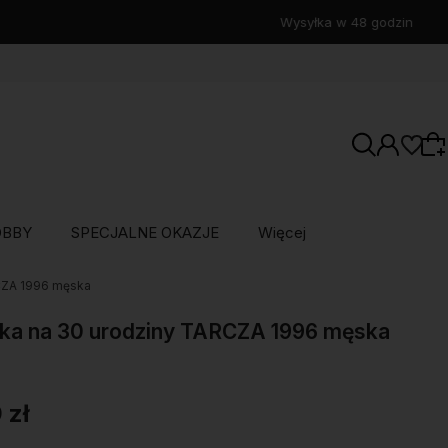
OBBY
SPECJALNE OKAZJE
Więcej
CZA 1996 męska
Wybierz coś dla siebie z naszej aktualnej
oferty lub zaloguj się, aby przywrócić dodane
ka na 30 urodziny TARCZA 1996 męska
produkty do listy z poprzedniej sesji.
 zł