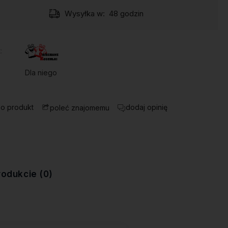
Wysyłka w:
48 godzin
:
Dla niego
 o produkt
dodaj opinię
poleć znajomemu
rodukcie (0)
ewentualnych