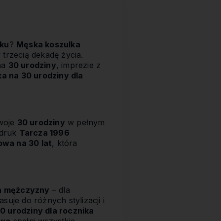
oku
?
Męska koszulka
 trzecią dekadę życia.
 na
30 urodziny
, imprezie z
ka na 30 urodziny dla
swoje
30 urodziny
w pełnym
adruk
Tarcza 1996
owa na 30 lat
, która
la mężczyzny
– dla
suje do różnych stylizacji i
0 urodziny dla rocznika