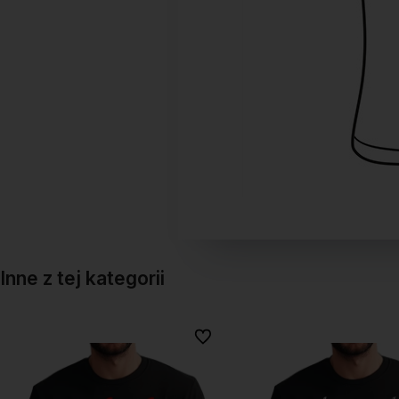
Inne z tej kategorii
onych
onych
Do ulubionych
Do ulubionych