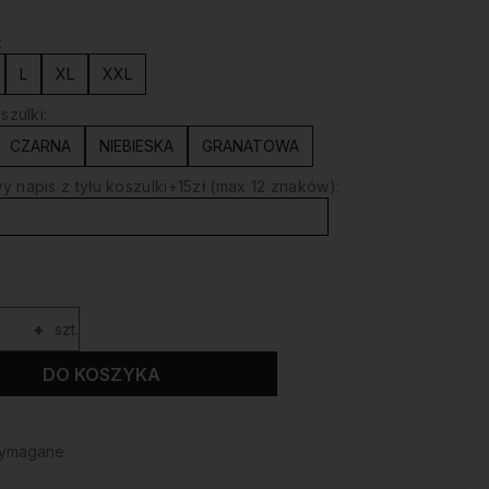
:
L
XL
XXL
szulki:
CZARNA
NIEBIESKA
GRANATOWA
 napis z tyłu koszulki+15zł (max 12 znaków):
+
szt.
DO KOSZYKA
wymagane