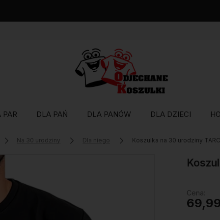
Wysyłka w 48 godzin
 PAR
DLA PAŃ
DLA PANÓW
DLA DZIECI
H
Na 30 urodziny
Dla niego
Koszulka na 30 urodziny TAR
Koszul
Cena:
69,99