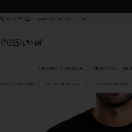
504016596
sklep@odjechanekoszulki.com
ZESTAWY RODZINNE
URODZINY
DLA
OdjechaneKoszulki
SPECJALNE OKAZJE
Koszulki na urodziny