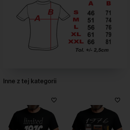
Inne z tej kategorii
Do ulubionych
Do ulubionych
Do ulubionych
Do ulubionych