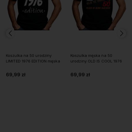
ny
Koszulka męska na 50
Koszulka na 50 urodziny
 męska
urodziny OLD IS COOL 1976
Level 50 UNLOCKED 197
męska
69,99 zł
69,99 zł
Do koszyka
Do koszyka