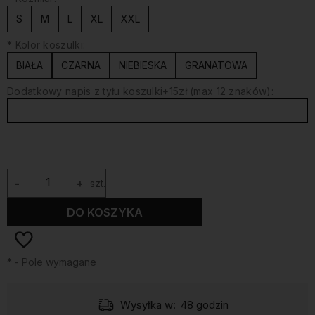
S
M
L
XL
XXL
*
Kolor koszulki:
BIAŁA
CZARNA
NIEBIESKA
GRANATOWA
Dodatkowy napis z tyłu koszulki+15zł (max 12 znaków):
-
+
szt.
DO KOSZYKA
*
- Pole wymagane
Wysyłka w:
48 godzin