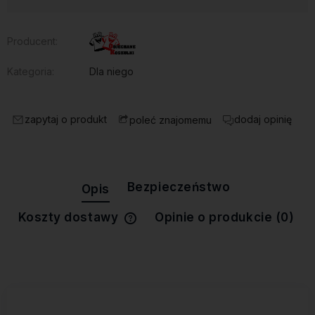
Producent:
Kategoria:
Dla niego
zapytaj o produkt
dodaj opinię
poleć znajomemu
Bezpieczeństwo
Opis
Koszty dostawy
Opinie o produkcie (0)
Cena nie zawiera ewentualnych
kosztów płatności