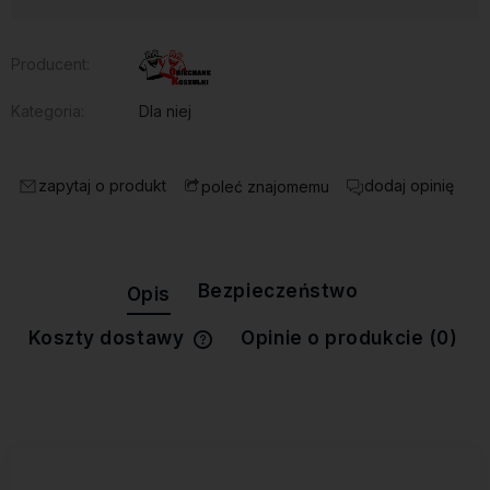
Producent:
Kategoria:
Dla niej
zapytaj o produkt
dodaj opinię
poleć znajomemu
Bezpieczeństwo
Opis
Koszty dostawy
Opinie o produkcie (0)
Cena nie zawiera ewentualnych
kosztów płatności