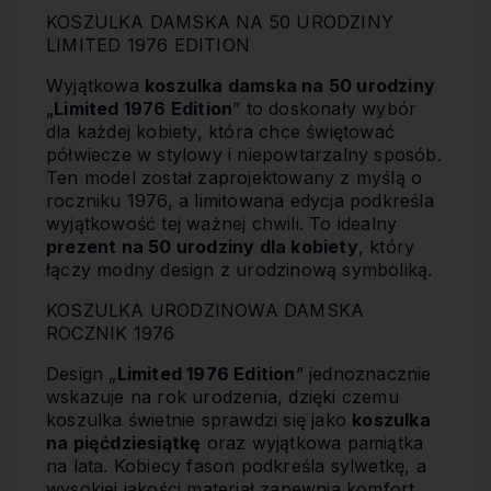
KOSZULKA DAMSKA NA 50 URODZINY
LIMITED 1976 EDITION
Wyjątkowa
koszulka damska na 50 urodziny
„
Limited 1976 Edition
” to doskonały wybór
dla każdej kobiety, która chce świętować
półwiecze w stylowy i niepowtarzalny sposób.
Ten model został zaprojektowany z myślą o
roczniku 1976, a limitowana edycja podkreśla
wyjątkowość tej ważnej chwili. To idealny
prezent na 50 urodziny dla kobiety
, który
łączy modny design z urodzinową symboliką.
KOSZULKA URODZINOWA DAMSKA
ROCZNIK 1976
Design „
Limited 1976 Edition
” jednoznacznie
wskazuje na rok urodzenia, dzięki czemu
koszulka świetnie sprawdzi się jako
koszulka
na pięćdziesiątkę
oraz wyjątkowa pamiątka
na lata. Kobiecy fason podkreśla sylwetkę, a
wysokiej jakości materiał zapewnia komfort