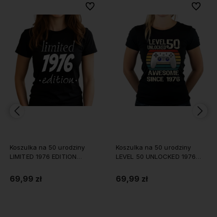
bionych
bionych
Do ulubionych
Do ulubionych
Do ulubi
Do ulubi
Koszulka na 50 urodziny
Koszulka na 50 urodziny
LEVEL 50 UNLOCKED 1976
Classic Original 1976 damska
damska
69,99 zł
69,99 zł
Do koszyka
Do koszyka