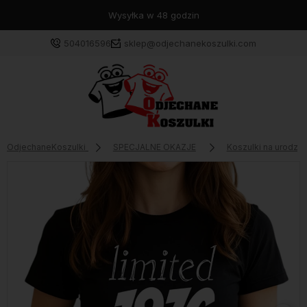
Wysyłka w 48 godzin
504016596
sklep@odjechanekoszulki.com
OdjechaneKoszulki
SPECJALNE OKAZJE
Koszulki na urodzin