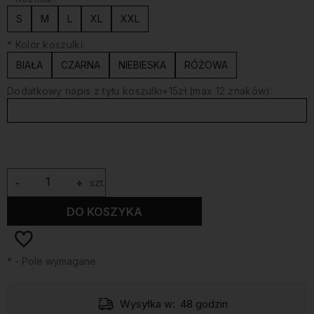
S
M
L
XL
XXL
*
Kolor koszulki:
BIAŁA
CZARNA
NIEBIESKA
RÓŻOWA
Dodatkowy napis z tyłu koszulki+15zł (max 12 znaków):
-
+
szt.
DO KOSZYKA
*
- Pole wymagane
Wysyłka w:
48 godzin