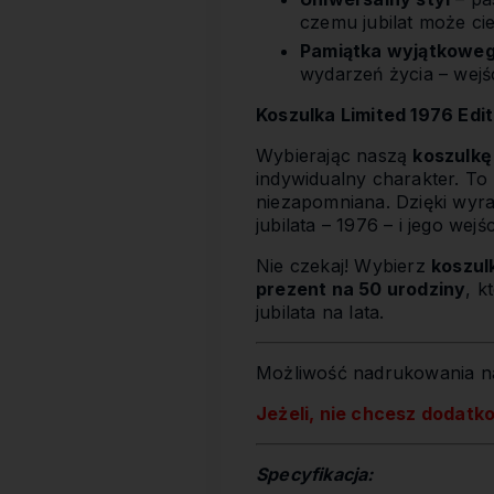
czemu jubilat może cies
Pamiątka wyjątkowe
wydarzeń życia – wejśc
Koszulka Limited 1976 Edit
Wybierając naszą
koszulkę
indywidualny charakter. To
niezapomniana. Dzięki wyr
jubilata – 1976 – i jego wej
Nie czekaj! Wybierz
koszul
prezent na 50 urodziny
, k
jubilata na lata.
Możliwość nadrukowania na
Jeżeli, nie chcesz dodatk
Specyfikacja: