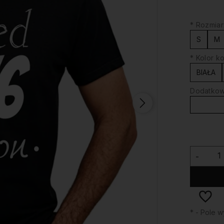
*
Rozmiar
S
M
*
Kolor ko
BIAŁA
Dodatkowy
-
*
- Pole 