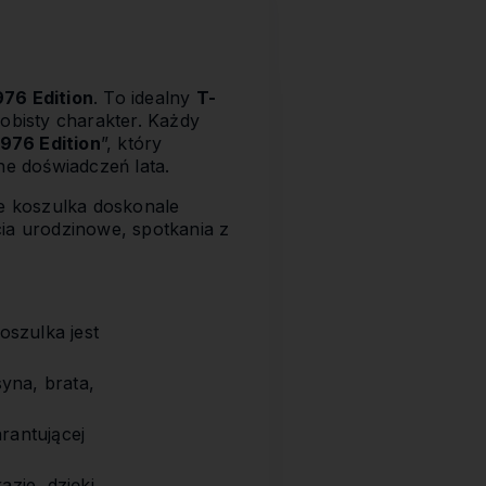
976 Edition
. To idealny
T-
obisty charakter. Każdy
1976 Edition
”, który
ne doświadczeń lata.
że koszulka doskonale
ęcia urodzinowe, spotkania z
oszulka jest
yna, brata,
rantującej
zje, dzięki