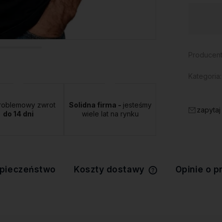
Dostępność:
duża ilość
Producent
Kategoria:
roblemowy zwrot
Solidna firma -
jesteśmy
zapytaj
do 14 dni
wiele lat na rynku
pieczeństwo
Koszty dostawy
Opinie o p
Cena nie zawiera 
kosztów płatności