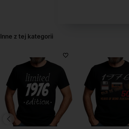
Inne z tej kategorii
onych
onych
Do ulubionych
Do ulubionych