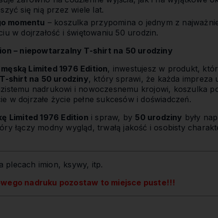
zyć się nią przez wiele lat.
go momentu
– koszulka przypomina o jednym z najważni
iu w dojrzałość i świętowaniu 50 urodzin.
ion – niepowtarzalny T-shirt na 50 urodziny
 męską Limited 1976 Edition
, inwestujesz w produkt, któr
T-shirt na 50 urodziny
, który sprawi, że każda impreza
azistemu nadrukowi i nowoczesnemu krojowi, koszulka p
ście w dojrzałe życie pełne sukcesów i doświadczeń.
kę Limited 1976 Edition
i spraw, by
50 urodziny
były nap
tóry łączy modny wygląd, trwałą jakość i osobisty charakt
 plecach imion, ksywy, itp.
owego nadruku pozostaw to miejsce puste!!!