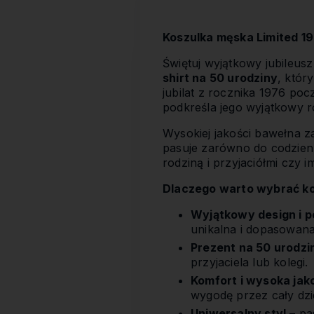
Koszulka męska Limited 19
Świętuj wyjątkowy jubileusz
shirt na 50 urodziny
, któr
jubilat z rocznika 1976 po
podkreśla jego wyjątkowy r
Wysokiej jakości bawełna z
pasuje zarówno do codzienny
rodziną i przyjaciółmi czy 
Dlaczego warto wybrać kos
Wyjątkowy design i p
unikalna i dopasowana 
Prezent na 50 urodzi
przyjaciela lub kolegi.
Komfort i wysoka jak
wygodę przez cały dzi
Uniwersalny styl
– pa