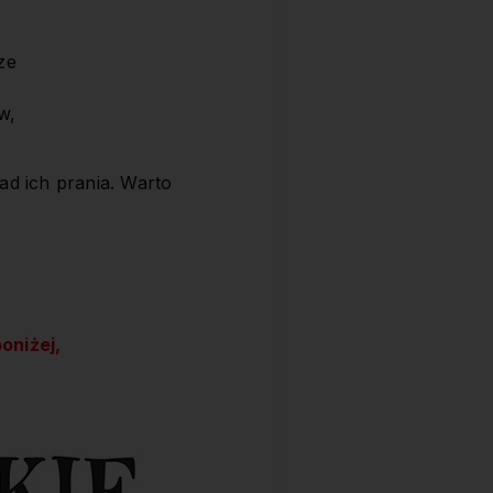
ze
w,
ad ich prania. Warto
oniżej,