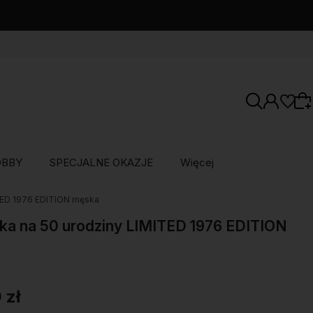
OBBY
SPECJALNE OKAZJE
Więcej
ITED 1976 EDITION męska
Wybierz coś dla siebie z naszej aktualnej
oferty lub zaloguj się, aby przywrócić dodane
ka na 50 urodziny LIMITED 1976 EDITION
produkty do listy z poprzedniej sesji.
 zł