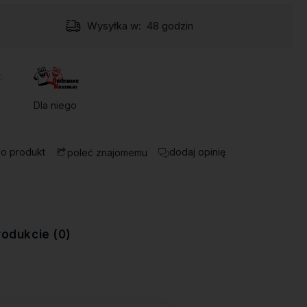
Wysyłka w:
48 godzin
:
Dla niego
 o produkt
dodaj opinię
poleć znajomemu
rodukcie (0)
ewentualnych