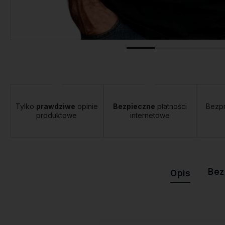
tawa:
od 12,00 zł
- Orlen Paczka
Tylko
prawdziwe
opinie
Bezpieczne
płatności
Bezp
produktowe
internetowe
Bez
Opis