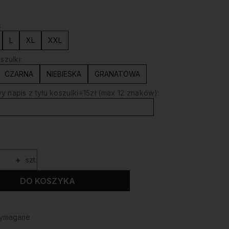
:
L
XL
XXL
szulki:
CZARNA
NIEBIESKA
GRANATOWA
 napis z tyłu koszulki+15zł (max 12 znaków):
+
szt.
DO KOSZYKA
wymagane