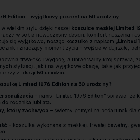
76 Edition – wyjątkowy prezent na 50 urodziny
 w wielkim stylu dzięki naszej
koszulce męskiej Limited 1
y łączy w sobie nowoczesny design, komfort noszenia i os
czuje się wyjątkowo, nosząc koszulkę z napisem „
Limited 
ocznik i znaczący moment życia – wejście w dojrzałe, peł
apewnia trwałość i wygodę, a uniwersalny krój sprawia, 
ch stylizacji, jak i na wyjątkowe okazje, takie jak przyj
imprezy z okazji
50 urodzin
.
zulkę Limited 1976 Edition na 50 urodziny?
ersonalizacja
– napis „Limited 1976 Edition” sprawia, że k
do rocznika jubilata.
ny, który zachwyca
– świetny pomysł na podarunek dla s
ość
– koszulka wykonana z miękkiej, trwałej bawełny, gwa
eń.
suje zarówno na codzienne wyjścia, jak i na wyjątkowe oka