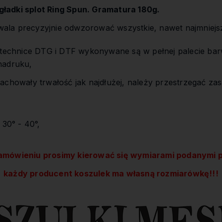
ładki splot Ring Spun. Gramatura 180g.
la precyzyjnie odwzorować wszystkie, nawet najmniejs
,
 technice DTG i DTF wykonywane są w pełnej palecie bar
nadruku,
achowały trwałość jak najdłużej, należy przestrzegać zas
 30° - 40°,
amówieniu prosimy kierować się wymiarami podanymi p
każdy producent koszulek ma własną rozmiarówkę!!!