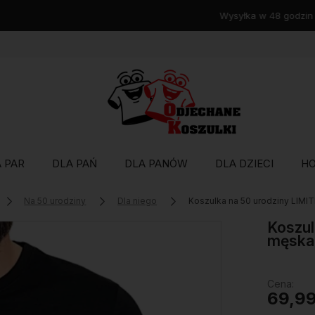
Wysyłka w 48 godzin
 PAR
DLA PAŃ
DLA PANÓW
DLA DZIECI
H
Na 50 urodziny
Dla niego
Koszulka na 50 urodziny LIM
Koszul
męska
Cena:
69,99