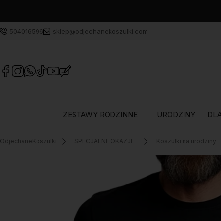
504016596
sklep@odjechanekoszulki.com
ZESTAWY RODZINNE
URODZINY
DLA
OdjechaneKoszulki
SPECJALNE OKAZJE
Koszulki na urodziny