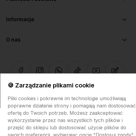
Informacje
O nas
🍪 Zarządzanie plikami cookie
Sklep internetowy Shoper.pl
Szablon Shoper Modern 3.0™
od
GrowCommerce
Pliki cookies i pokrewne im technologie umożliwiają
poprawne działanie strony i pomagają nam dostosować
ofertę do Twoich potrzeb. Możesz zaakceptować
wykorzystanie przez nas wszystkich tych plików i
przejść do sklepu lub dostosować użycie plików do
swoich preferencji, wybierając opcję "Dostosuj zgody".