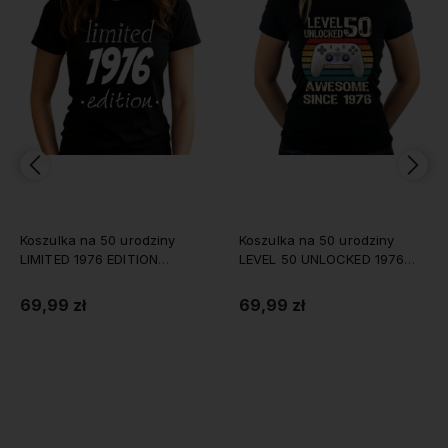
ny
Koszulka na 50 urodziny
Koszulka na 50 urodziny
LEVEL 50 UNLOCKED 1976
Classic Original 1976 d
damska
69,99 zł
69,99 zł
Do koszyka
Do koszyka