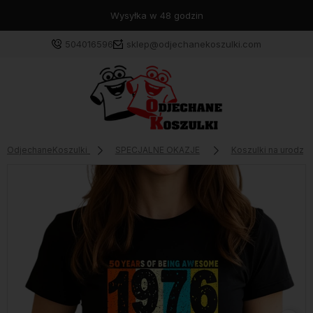
Wysyłka w 48 godzin
504016596
sklep@odjechanekoszulki.com
OdjechaneKoszulki
SPECJALNE OKAZJE
Koszulki na urodzin