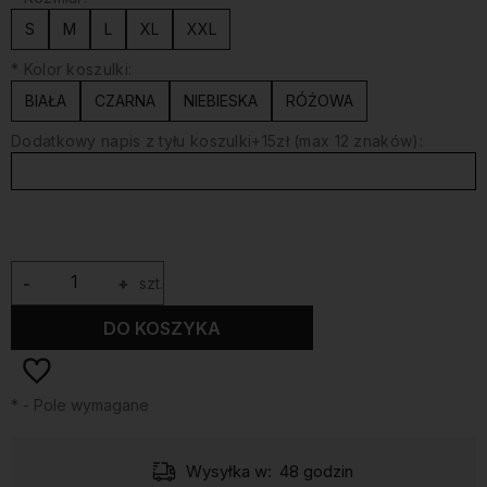
S
M
L
XL
XXL
*
Kolor koszulki:
BIAŁA
CZARNA
NIEBIESKA
RÓŻOWA
Dodatkowy napis z tyłu koszulki+15zł (max 12 znaków):
-
+
szt.
DO KOSZYKA
*
- Pole wymagane
Wysyłka w:
48 godzin