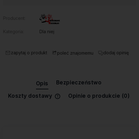
Producent:
Kategoria:
Dla niej
zapytaj o produkt
dodaj opinię
poleć znajomemu
Bezpieczeństwo
Opis
Koszty dostawy
Opinie o produkcie (0)
Cena nie zawiera ewentualnych
kosztów płatności