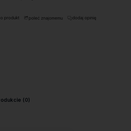
 o produkt
dodaj opinię
poleć znajomemu
rodukcie (0)
ewentualnych