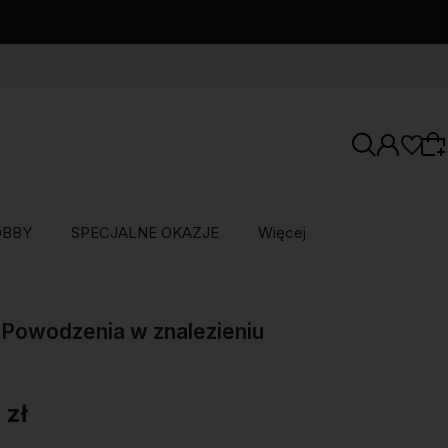
OBBY
SPECJALNE OKAZJE
Więcej
Wybierz coś dla siebie z naszej aktualnej
oferty lub zaloguj się, aby przywrócić dodane
Powodzenia w znalezieniu
produkty do listy z poprzedniej sesji.
 zł