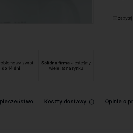
zapytaj
roblemowy zwrot
Solidna firma -
jesteśmy
do 14 dni
wiele lat na rynku
pieczeństwo
Koszty dostawy
Opinie o p
Cena nie zawiera 
kosztów płatności