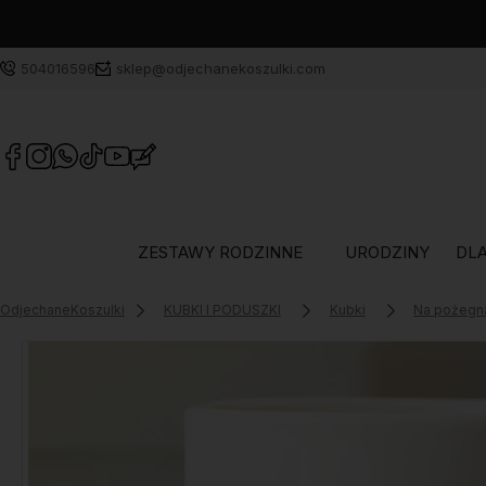
504016596
sklep@odjechanekoszulki.com
ZESTAWY RODZINNE
URODZINY
DLA
OdjechaneKoszulki
KUBKI I PODUSZKI
Kubki
Na pożegn