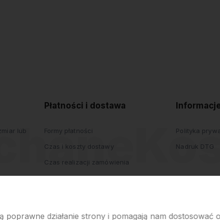
polityce
prywatności
Płatności i dostawa
Informacj
miar lub
Formy płatności
Polityka pryw
Czas i koszty dostawy
Nadruk DTG
Czas realizacji zamówienia
iają poprawne działanie strony i pomagają nam dostosować