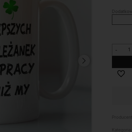
Dodatkowy
-
Dostępność:
duża ilość
Producent
Kategoria: