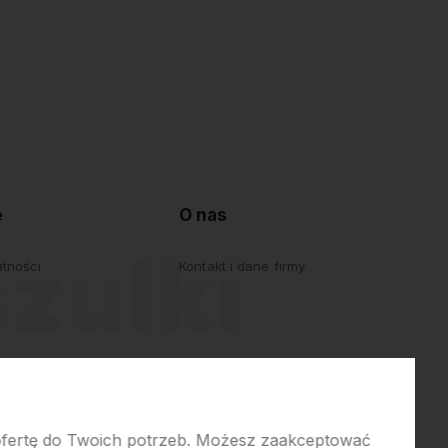
e
O nas
atności
Kontakt i dane firmy
 ofertę do Twoich potrzeb. Możesz zaakceptować