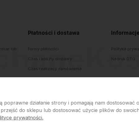
polityce
prywatności
Płatności i dostawa
Informacj
miar lub
Formy płatności
Polityka pryw
Czas i koszty dostawy
Nadruk DTG
Czas realizacji zamówienia
iają poprawne działanie strony i pomagają nam dostosować
 przejść do sklepu lub dostosować użycie plików do swoich 
ityce prywatności.
p internetowy Shoper.pl
Szablon Shoper Modern 3.0™
od GrowComm