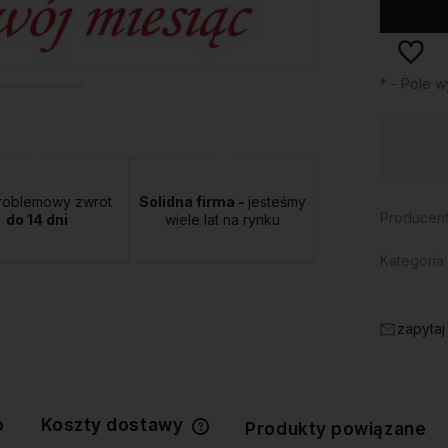
*
- Pole 
Dostępność:
duża ilość
roblemowy zwrot
Solidna firma -
jesteśmy
Producent
do 14 dni
wiele lat na rynku
Kategoria:
zapytaj
o
Koszty dostawy
Produkty powiązane