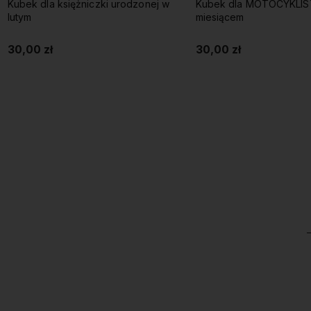
Kubek dla księżniczki urodzonej w
Kubek dla MOTOCYKLIS
lutym
miesiącem
30,00 zł
30,00 zł
Do koszyka
Do koszyka