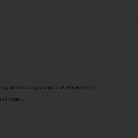
Cena nie zawiera ewentualnych
kosztów płatności
oką umożliwiającą mycie w zmywarkach.
ublimacji.