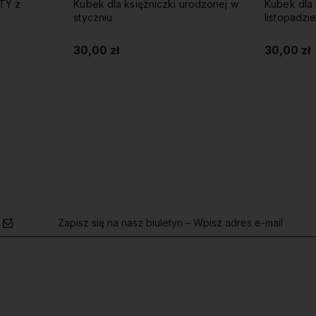
TY z
Kubek dla księżniczki urodzonej w
Kubek dla 
styczniu
listopadzi
30,00 zł
30,00 zł
Do koszyka
Zapisz się na nasz biuletyn – Wpisz adres e-mail