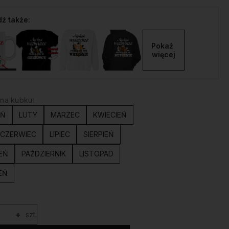
ź także:
Pokaż 
więcej
na kubku:
EŃ
LUTY
MARZEC
KWIECIEŃ
CZERWIEC
LIPIEC
SIERPIEŃ
EŃ
PAŹDZIERNIK
LISTOPAD
EŃ
+
szt.