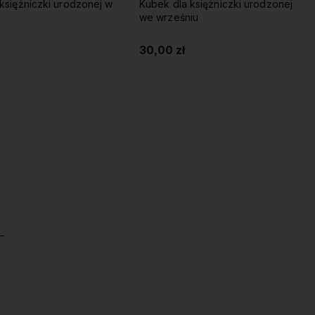
księżniczki urodzonej w
Kubek dla księżniczki urodzonej
e
we wrześniu
30,00 zł
Do koszyka
Do koszyka