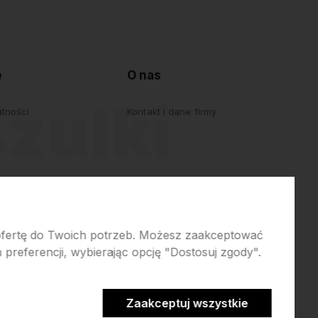
e
O nas
atności
Kontakt i dane firmy
 ofertę do Twoich potrzeb. Możesz zaakceptować
preferencji, wybierając opcję "Dostosuj zgody".
erce
Zaakceptuj wszystkie