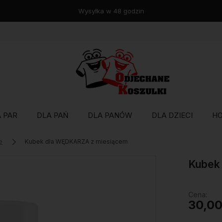
Wysyłka w 48 godzin
 PAR
DLA PAŃ
DLA PANÓW
DLA DZIECI
H
e
Kubek dla WĘDKARZA z miesiącem
Kubek
Cena:
30,00