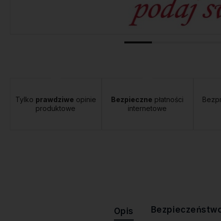
tawa:
od 12,00 zł
- Orlen Paczka
Tylko
prawdziwe
opinie
Bezpieczne
płatności
Bezp
produktowe
internetowe
Bezpieczeństw
Opis