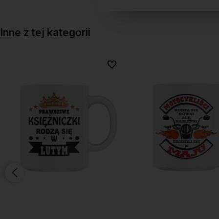
Inne z tej kategorii
onych
onych
Do ulubionych
Do ulubionych