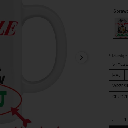
Sprawd
*
Miesiąc 
STYCZ
MAJ
WRZESI
GRUDZI
-