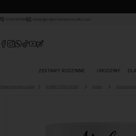
504016596
sklep@odjechanekoszulki.com
ZESTAWY RODZINNE
URODZINY
DLA
OdjechaneKoszulki
KUBKI I PODUSZKI
Kubki
Urodzinow