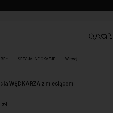
OBBY
SPECJALNE OKAZJE
Więcej
Wybierz coś dla siebie z naszej aktualnej
oferty lub zaloguj się, aby przywrócić dodane
 dla WĘDKARZA z miesiącem
produkty do listy z poprzedniej sesji.
 zł