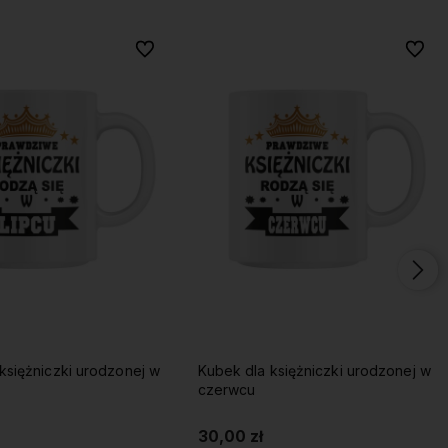
Do ulubionych
Do ulubionych
Do ulu
Do ulu
księżniczki urodzonej w
Kubek dla księżniczki urodzonej w
czerwcu
30,00 zł