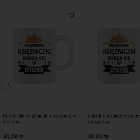
onych
onych
Do ulubionych
Do ulubionych
Kubek dla księżniczki urodzonej w
Kubek dla księżniczki u
styczniu
listopadzie
30,00 zł
30,00 zł