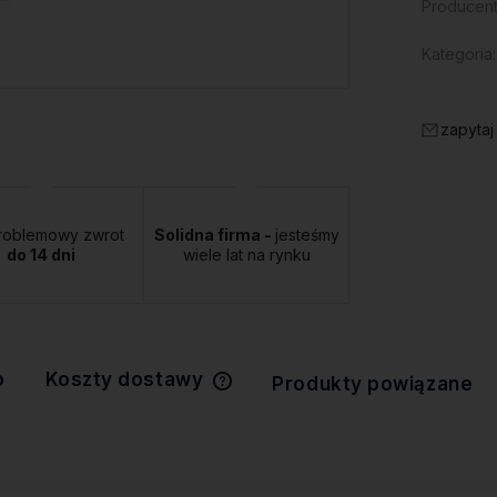
Producent
Kategoria:
zapytaj
roblemowy zwrot
Solidna firma -
jesteśmy
do 14 dni
wiele lat na rynku
o
Koszty dostawy
Produkty powiązane
Cena nie zawiera ewentualnych
kosztów płatności