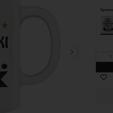
Sprawd
-
Dostępność:
duża ilość