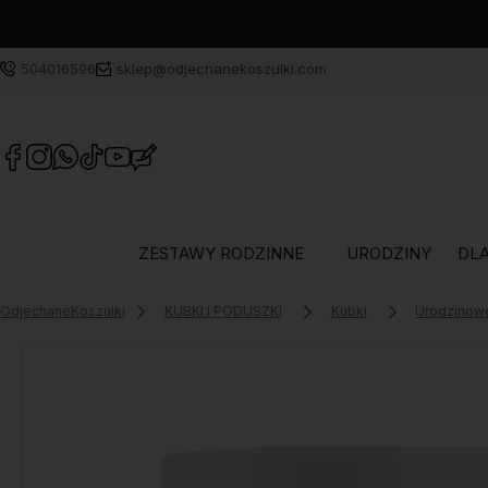
504016596
sklep@odjechanekoszulki.com
ZESTAWY RODZINNE
URODZINY
DLA
OdjechaneKoszulki
KUBKI I PODUSZKI
Kubki
Urodzinow