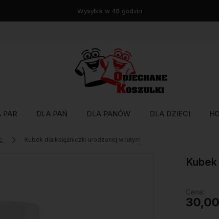
Darmowa wysyłka już od 120zł ❤️
 PAR
DLA PAŃ
DLA PANÓW
DLA DZIECI
H
e
Kubek dla księżniczki urodzonej w lutym
Kubek 
Cena:
30,00