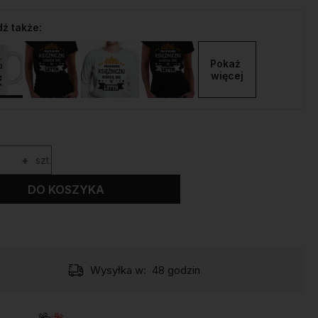
ź także:
Pokaż 
więcej
+
szt.
DO KOSZYKA
Wysyłka w:
48 godzin