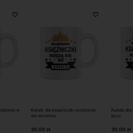
Do ulubionych
Do ulubionych
Do ulubionych
Do ulubionych
rodzonej w
Kubek dla księżniczki urodzonej
Kubek dla 
we wrześniu
lipcu
30,00 zł
30,00 zł