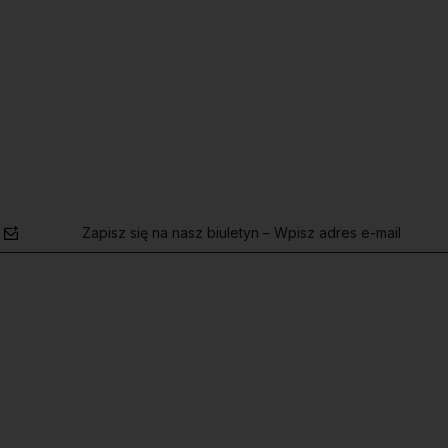
Do koszyka
Zapisz się na nasz biuletyn – Wpisz adres e-mail
polityce
prywatności