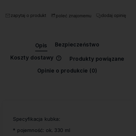
zapytaj o produkt
dodaj opinię
poleć znajomemu
Bezpieczeństwo
Opis
Koszty dostawy
Produkty powiązane
Cena nie zawiera ewentualnych
kosztów płatności
Opinie o produkcie (0)
Specyfikacja kubka:
* pojemność: ok. 330 ml