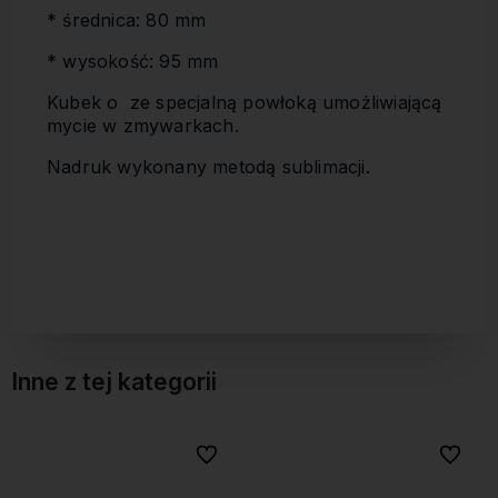
* średnica: 80 mm
* wysokość: 95 mm
Kubek o ze specjalną powłoką umożliwiającą
mycie w zmywarkach.
Nadruk wykonany metodą sublimacji.
Inne z tej kategorii
bionych
bionych
Do ulubionych
Do ulubionych
Do ulubi
Do ulubi