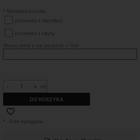
*
Materiał poszewki:
poszewka z mikrofibry
poszewka z satyny
Własny tekst z tyłu poduszki + 10zł:
-
+
szt.
DO KOSZYKA
*
- Pole wymagane