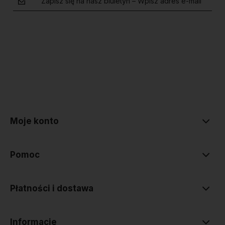
Zapisz się na nasz biuletyn – Wpisz adres e-mail
polityce prywatności
Moje konto
Pomoc
Płatności i dostawa
Informacje