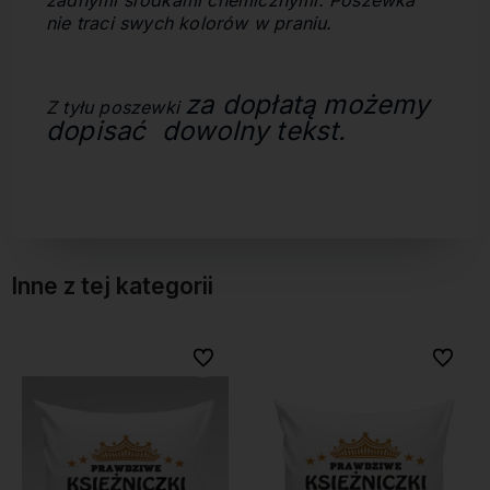
żadnymi środkami chemicznymi. Poszewka
nie traci swych kolorów w praniu.
za dopłatą możemy
Z tyłu poszewki
dopisać dowolny tekst.
Inne z tej kategorii
bionych
bionych
Do ulubionych
Do ulubionych
Do ulubi
Do ulubi