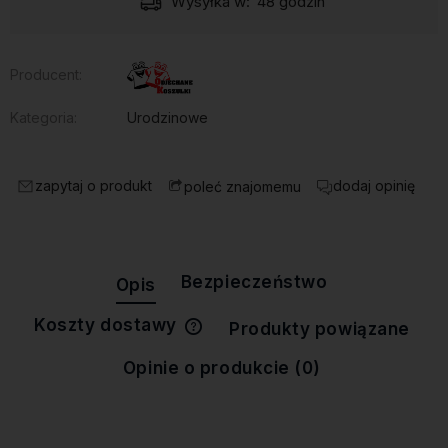
Wysyłka w:
48 godzin
Producent:
Kategoria:
Urodzinowe
zapytaj o produkt
dodaj opinię
poleć znajomemu
Bezpieczeństwo
Opis
Koszty dostawy
Produkty powiązane
Cena nie zawiera ewentualnych
kosztów płatności
Opinie o produkcie (0)