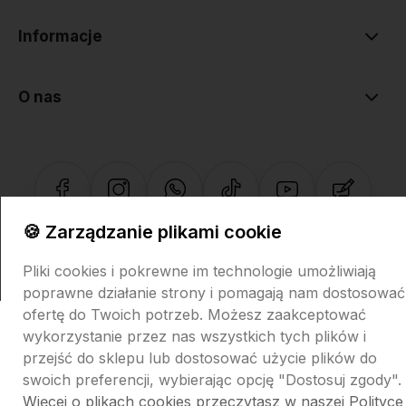
Informacje
O nas
🍪 Zarządzanie plikami cookie
Sklep internetowy Shoper.pl
Szablon Shoper Modern 3.0™
od
GrowCommerce
Pliki cookies i pokrewne im technologie umożliwiają
poprawne działanie strony i pomagają nam dostosować
ofertę do Twoich potrzeb. Możesz zaakceptować
wykorzystanie przez nas wszystkich tych plików i
przejść do sklepu lub dostosować użycie plików do
swoich preferencji, wybierając opcję "Dostosuj zgody".
Więcej o plikach cookies przeczytasz w naszej Polityce