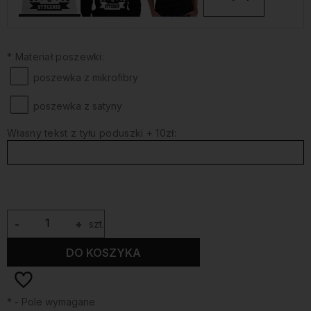
*
Materiał poszewki:
poszewka z mikrofibry
poszewka z satyny
Własny tekst z tyłu poduszki + 10zł:
-
+
szt.
DO KOSZYKA
*
- Pole wymagane