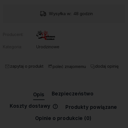
Wysyłka w:
48 godzin
Producent:
Kategoria:
Urodzinowe
zapytaj o produkt
dodaj opinię
poleć znajomemu
Bezpieczeństwo
Opis
Koszty dostawy
Produkty powiązane
Cena nie zawiera ewentualnych
kosztów płatności
Opinie o produkcie (0)