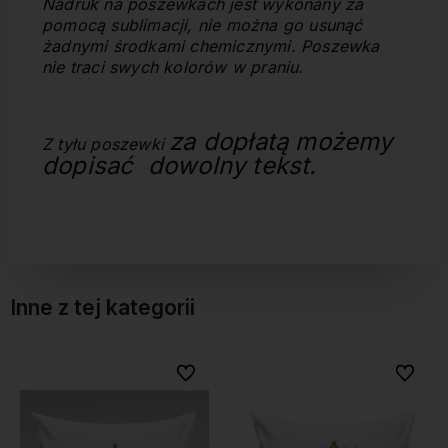
Nadruk na poszewkach jest wykonany za
pomocą sublimacji, nie można go usunąć
żadnymi środkami chemicznymi. Poszewka
nie traci swych kolorów w praniu.
za dopłatą możemy
Z tyłu poszewki
dopisać dowolny tekst.
Inne z tej kategorii
bionych
bionych
Do ulubionych
Do ulubionych
Do ulubi
Do ulubi