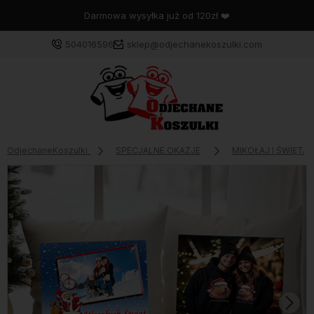
Wysyłka w 48 godzin
504016596
sklep@odjechanekoszulki.com
OdjechaneKoszulki
SPECJALNE OKAZJE
MIKOŁAJ I ŚWIĘTA