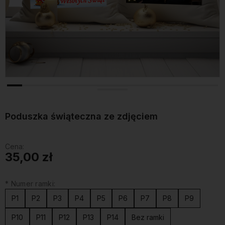
Poduszka świąteczna ze zdjęciem
Cena:
35,00 zł
*
Numer ramki:
P1
P2
P3
P4
P5
P6
P7
P8
P9
P10
P11
P12
P13
P14
Bez ramki