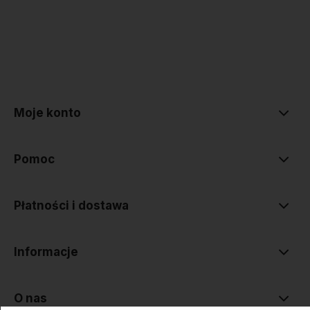
polityce prywatności
Moje konto
Pomoc
Płatności i dostawa
Informacje
O nas