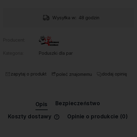
Wysyłka w:
48 godzin
Producent:
Kategoria:
Poduszki dla par
zapytaj o produkt
dodaj opinię
poleć znajomemu
Bezpieczeństwo
Opis
Koszty dostawy
Opinie o produkcie (0)
Cena nie zawiera ewentualnych
kosztów płatności