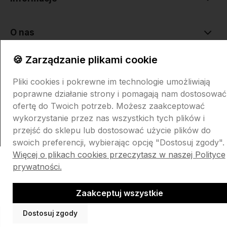
O nas
🍪 Zarządzanie plikami cookie
Pliki cookies i pokrewne im technologie umożliwiają
poprawne działanie strony i pomagają nam dostosować
ofertę do Twoich potrzeb. Możesz zaakceptować
Sklep internetowy Shoper.pl
Szablon Shoper Modern 3.0™
od
wykorzystanie przez nas wszystkich tych plików i
GrowCommerce
przejść do sklepu lub dostosować użycie plików do
swoich preferencji, wybierając opcję "Dostosuj zgody".
Więcej o plikach cookies przeczytasz w naszej Polityce
prywatności.
Zaakceptuj wszystkie
Dostosuj zgody