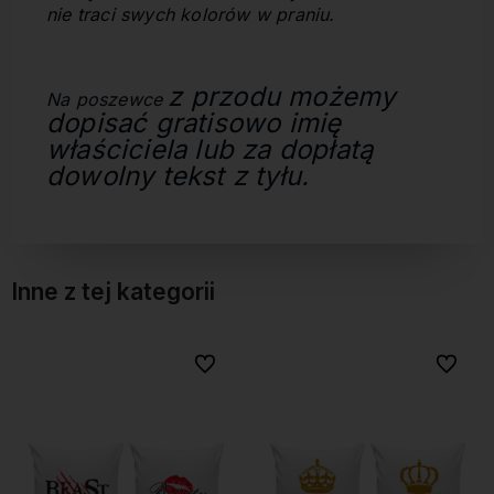
nie traci swych kolorów w praniu.
z przodu
możemy
Na poszewce
dopisać gratisowo imię
właściciela lub za dopłatą
dowolny tekst z tyłu.
Inne z tej kategorii
bionych
bionych
Do ulubionych
Do ulubionych
Do ulubi
Do ulubi