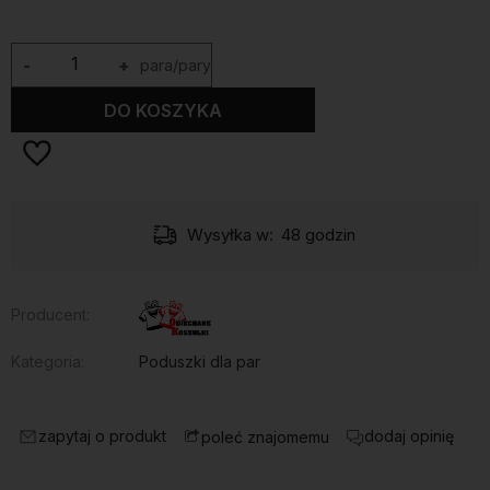
-
+
para/pary
DO KOSZYKA
Wysyłka w:
48 godzin
Producent:
Kategoria:
Poduszki dla par
zapytaj o produkt
dodaj opinię
poleć znajomemu