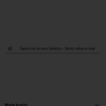
Do koszyka
Do koszyka
Zapisz się na nasz biuletyn – Wpisz adres e-mail
polityce prywatności
Moje konto