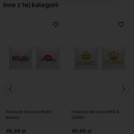
Inne z tej kategorii
bionych
bionych
Do ulubionych
Do ulubionych
Do ulubi
Do ulubi
Poduszki dla pary Beast
Poduszki dla pary KING &
Beauty
QUEEN
49,99 zł
49,99 zł