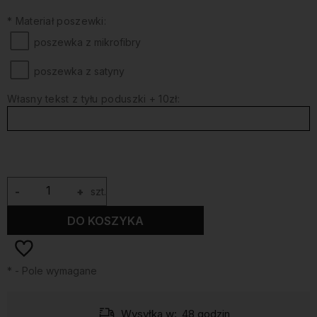
*
Materiał poszewki:
poszewka z mikrofibry
poszewka z satyny
Własny tekst z tyłu poduszki + 10zł:
-
+
szt.
DO KOSZYKA
*
- Pole wymagane
Wysyłka w:
48 godzin