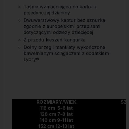
Taśma wzmacniająca na karku z
pojedynczej dzianiny
Dwuwarstwowy kaptur bez sznurka
zgodnie z europejskimi przepisami
dotyczącymi odzieży dziecięcej
Z przodu kieszeń-kangurka
Dolny brzeg i mankiety wykończone
bawełnianym ściągaczem z dodatkiem
Lycry®
ROZMIARY/WIEK
SZ
116 cm 5-6 lat
128 cm 7-8 lat
140 cm 9-11 lat
152 cm 12-13 lat