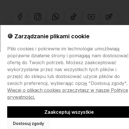
Sklep internetowy Shoper.pl
Szablon Shoper Modern 3.0™
od
🍪 Zarządzanie plikami cookie
GrowCommerce
Pliki cookies i pokrewne im technologie umożliwiają
poprawne działanie strony i pomagają nam dostosować
ofertę do Twoich potrzeb. Możesz zaakceptować
wykorzystanie przez nas wszystkich tych plików i
przejść do sklepu lub dostosować użycie plików do
swoich preferencji, wybierając opcję "Dostosuj zgody".
Więcej o plikach cookies przeczytasz w naszej Polityce
prywatności.
Zaakceptuj wszystkie
Dostosuj zgody