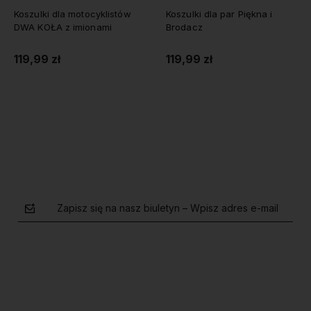
Koszulki dla par Piękna i
Koszulki dla par MARRIED
Brodacz
SINCE z datą
119,99 zł
119,99 zł
Do koszyka
Do koszyka
Zapisz się na nasz biuletyn – Wpisz adres e-mail