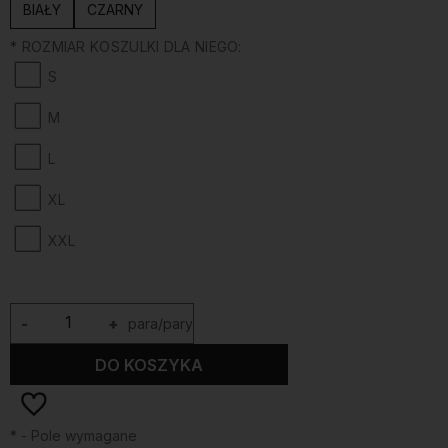
BIAŁY
CZARNY
*
ROZMIAR KOSZULKI DLA NIEGO:
S
M
L
XL
XXL
-
+
para/pary
DO KOSZYKA
*
- Pole wymagane