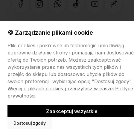
Sklep internetowy Shoper.pl
Szablon Shoper Modern 3.0™
od
GrowCommerce
🍪 Zarządzanie plikami cookie
Pliki cookies i pokrewne im technologie umożliwiają
poprawne działanie strony i pomagają nam dostosować
ofertę do Twoich potrzeb. Możesz zaakceptować
wykorzystanie przez nas wszystkich tych plików i
przejść do sklepu lub dostosować użycie plików do
swoich preferencji, wybierając opcję "Dostosuj zgody".
Więcej o plikach cookies przeczytasz w naszej Polityce
prywatności.
Zaakceptuj wszystkie
Dostosuj zgody