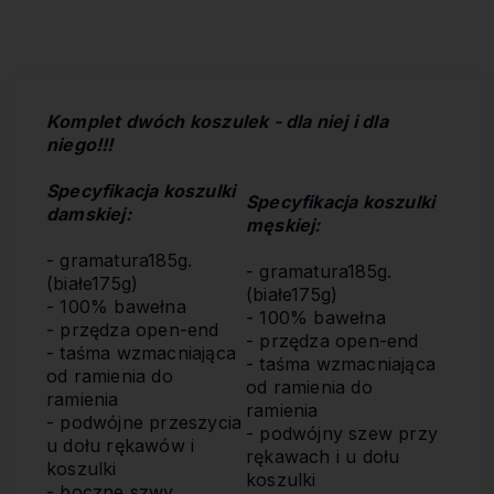
Komplet dwóch koszulek - dla niej i dla
niego!!!
Specyfikacja koszulki
S
pecyfikacja koszulki
damskiej:
męskiej
:
- gramatura185g.
- gramatura185g.
(białe175g)
(białe175g)
- 100% bawełna
- 100% bawełna
- przędza open-end
- przędza open-end
- taśma wzmacniająca
- taśma wzmacniająca
od ramienia do
od ramienia do
ramienia
ramienia
- podwójne przeszycia
- podwójny szew przy
u dołu rękawów i
rękawach i u dołu
koszulki
koszulki
- boczne szwy