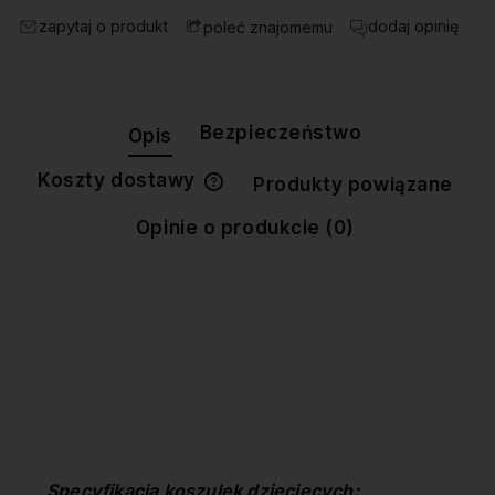
zapytaj o produkt
dodaj opinię
poleć znajomemu
Bezpieczeństwo
Opis
Koszty dostawy
Produkty powiązane
Cena nie zawiera ewentualnych
kosztów płatności
Opinie o produkcie (0)
Specyfikacja koszulek dziecięcych: