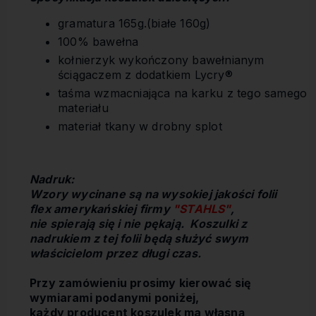
gramatura 165g.(białe 160g)
100% bawełna
kołnierzyk wykończony bawełnianym
ściągaczem z dodatkiem Lycry®
taśma wzmacniająca na karku z tego samego
materiału
materiał tkany w drobny splot
Nadruk:
Wzory wycinane są na wysokiej jakości folii
flex amerykańskiej firmy
"STAHLS"
,
nie spierają się i nie pękają. Koszulki z
nadrukiem z tej folii będą służyć swym
właścicielom przez długi czas.
Przy zamówieniu prosimy kierować się
wymiarami podanymi poniżej,
każdy producent koszulek ma własną