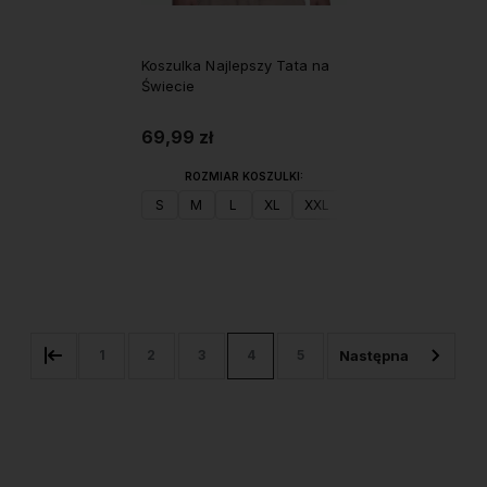
Koszulka Najlepszy Tata na
Świecie
69,99 zł
ROZMIAR KOSZULKI:
S
M
L
XL
XXL
Do koszyka
1
2
3
4
5