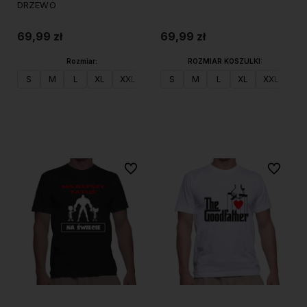
DRZEWO
69,99 zł
69,99 zł
Rozmiar:
ROZMIAR KOSZULKI:
S
M
L
XL
XXL
S
M
L
XL
XXL
Do koszyka
Do koszyka
Do ulubionych
Do ulubi