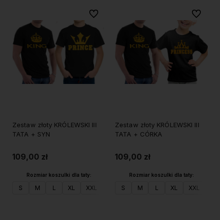
Do ulubionych
Do ulubi
Zestaw złoty KRÓLEWSKI III
Zestaw złoty KRÓLEWSKI III
TATA + SYN
TATA + CÓRKA
109,00 zł
109,00 zł
Rozmiar koszulki dla taty:
Rozmiar koszulki dla taty:
S
M
L
XL
XXL
S
M
L
XL
XXL
Do koszyka
Do koszyka