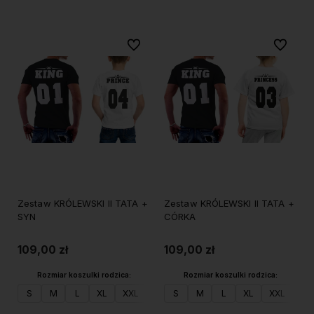
Do ulubionych
Do ulubi
Zestaw KRÓLEWSKI II TATA +
Zestaw KRÓLEWSKI II TATA +
SYN
CÓRKA
109,00 zł
109,00 zł
Rozmiar koszulki rodzica:
Rozmiar koszulki rodzica:
S
M
L
XL
XXL
S
M
L
XL
XXL