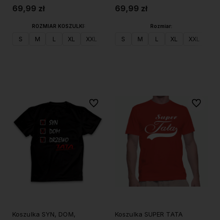
69,99 zł
69,99 zł
ROZMIAR KOSZULKI:
Rozmiar:
S
M
L
XL
XXL
S
M
L
XL
XXL
Do koszyka
Do koszyka
Do ulubionych
Do ulubi
Koszulka SYN, DOM,
Koszulka SUPER TATA