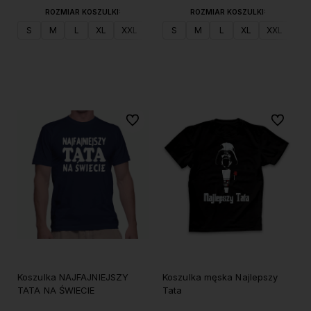
ROZMIAR KOSZULKI:
ROZMIAR KOSZULKI:
S
M
L
XL
XXL
S
M
L
XL
XXL
Do koszyka
Do koszyka
Do ulubionych
Do ulubi
Koszulka NAJFAJNIEJSZY
Koszulka męska Najlepszy
TATA NA ŚWIECIE
Tata