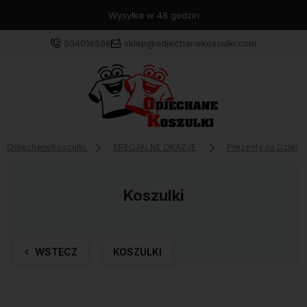
Wysyłka w 48 godzin
504016596
sklep@odjechanekoszulki.com
OdjechaneKoszulki
SPECJALNE OKAZJE
Prezenty na Dzień 
Koszulki
WSTECZ
KOSZULKI