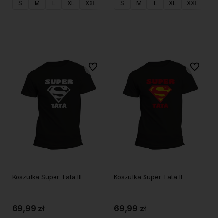
S
M
L
XL
XXL
S
M
L
XL
XXL
Do koszyka
Do koszyka
Do ulubionych
Do ulubi
Koszulka Super Tata III
Koszulka Super Tata II
69,99 zł
69,99 zł