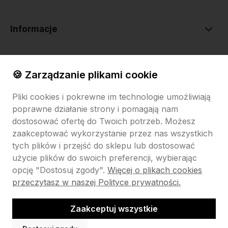
Informacje
O nas
🍪 Zarządzanie plikami cookie
Pliki cookies i pokrewne im technologie umożliwiają
poprawne działanie strony i pomagają nam
dostosować ofertę do Twoich potrzeb. Możesz
zaakceptować wykorzystanie przez nas wszystkich
tych plików i przejść do sklepu lub dostosować
Sklep internetowy Shoper.pl
Szablon Shoper Modern 3.0™
od
GrowCommerce
użycie plików do swoich preferencji, wybierając
opcję "Dostosuj zgody".
Więcej o plikach cookies
Pokaż filtry
przeczytasz w naszej Polityce prywatności.
Zaakceptuj wszystkie