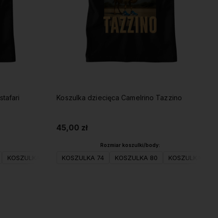
tafari
Koszulka dziecięca Camelrino Tazzino
45,00 zł
Rozmiar koszulki/body:
116(S)
KOSZULKA 98
KOSZULKA 128(M)
KOSZULKA 104(XS)
KOSZULKA 74
KOSZULKA 140(L)
KOSZULKA 80
KOSZULKA 116(S)
KOSZULKA 152(XL)
KOSZULKA 98
KOSZULK
Do koszyka