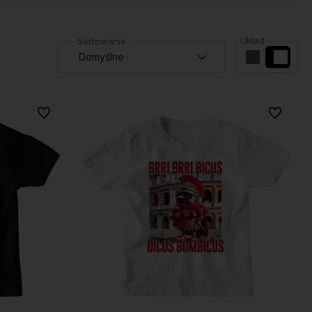
Układ
Do ulubionych
Do ulubio