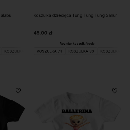
ca Ambalabu
Koszulka dziecięca Tung Tung Tung Sahur
45,00 zł
Rozmiar koszulki/body:
116(S)
KOSZULKA 98
KOSZULKA 128(M)
KOSZULKA 104(XS)
KOSZULKA 74
KOSZULKA 140(L)
KOSZULKA 80
KOSZULKA 116(S)
KOSZULKA 152(XL)
KOSZULKA 98
KOSZULK
Do koszyka
Do ulubionych
Do ulubio