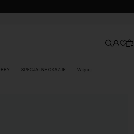
OBBY
SPECJALNE OKAZJE
Więcej
Wybierz coś dla siebie z naszej aktualnej
oferty lub zaloguj się, aby przywrócić dodane
produkty do listy z poprzedniej sesji.