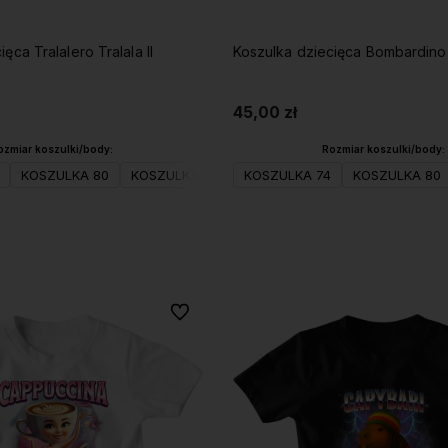
ęca Tralalero Tralala II
Koszulka dziecięca Bombardino 
45,00 zł
ozmiar koszulki/body:
Rozmiar koszulki/body:
KOSZULKA 80
KOSZULKA 98
KOSZULKA 104(XS)
KOSZULKA 74
KOSZULKA 80
KOSZULKA 
Do koszyka
Do koszyka
Do ulubionych