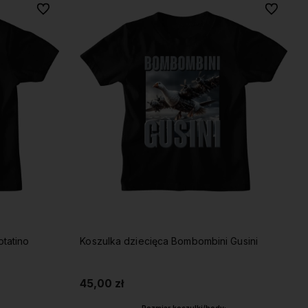
Do ulubionych
Do ulubio
otatino
Koszulka dziecięca Bombombini Gusini
45,00 zł