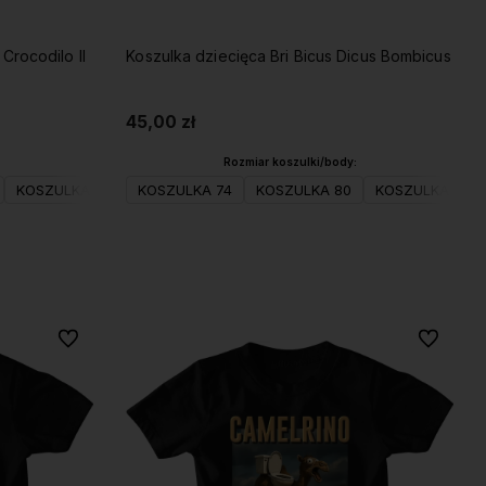
Crocodilo II
Koszulka dziecięca Bri Bicus Dicus Bombicus
45,00 zł
Rozmiar koszulki/body:
116(S)
KOSZULKA 98
KOSZULKA 128(M)
KOSZULKA 104(XS)
KOSZULKA 74
KOSZULKA 140(L)
KOSZULKA 80
KOSZULKA 116(S)
KOSZULKA 152(XL)
KOSZULKA 98
KOSZULK
Do koszyka
Do ulubionych
Do ulubio