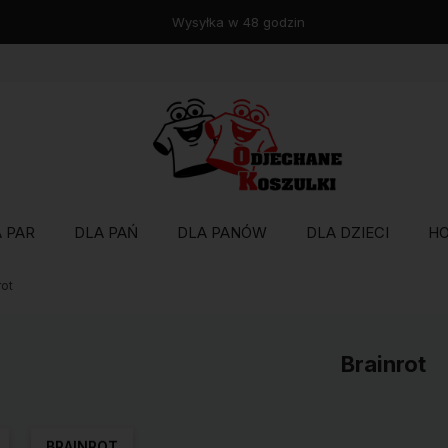
Wysyłka w 48 godzin
 PAR
DLA PAŃ
DLA PANÓW
DLA DZIECI
H
rot
Brainrot
BRAINROT