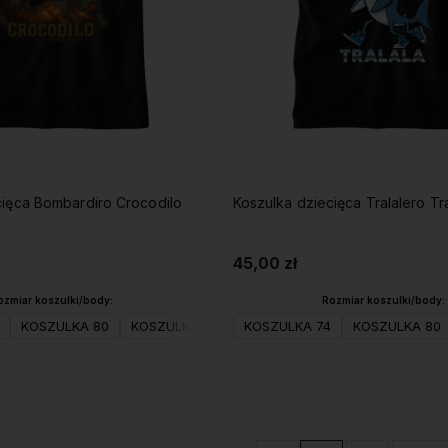
cięca Bombardiro Crocodilo
Koszulka dziecięca Tralalero Tra
45,00 zł
ozmiar koszulki/body:
Rozmiar koszulki/body:
KOSZULKA 80
KOSZULKA 98
KOSZULKA 104(XS)
KOSZULKA 74
KOSZULKA 80
KOSZULKA 
Do koszyka
Do koszyka