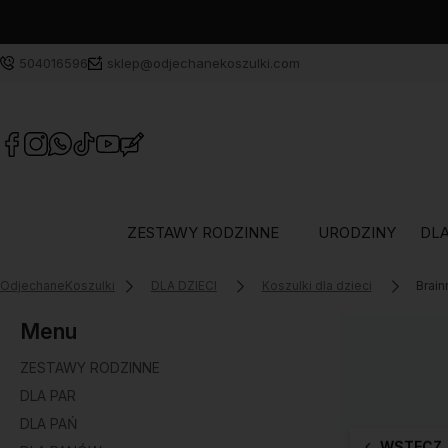
504016596
sklep@odjechanekoszulki.com
ZESTAWY RODZINNE
URODZINY
DLA
OdjechaneKoszulki
DLA DZIECI
Koszulki dla dzieci
Brain
Menu
ZESTAWY RODZINNE
DLA PAR
DLA PAŃ
WSTECZ