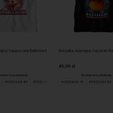
ięca Cappuccina Ballerina II
Koszulka dziecięca Capybari Ras
45,00 zł
ozmiar koszulki/body:
Rozmiar koszulki/body:
KOSZULKA 80
KOSZULKA 98
KOSZULKA 104(XS)
KOSZULKA 74
KOSZULKA 80
KOSZULKA 
Do koszyka
Do koszyka