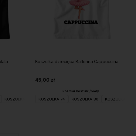
lala
Koszulka dziecięca Ballerina Cappuccina
45,00 zł
Rozmiar koszulki/body:
116(S)
KOSZULKA 98
KOSZULKA 128(M)
KOSZULKA 104(XS)
KOSZULKA 74
KOSZULKA 140(L)
KOSZULKA 80
KOSZULKA 116(S)
KOSZULKA 152(XL)
KOSZULKA 98
KOSZULK
Do koszyka