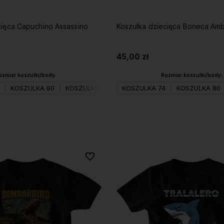
cięca Capuchino Assassino
Koszulka dziecięca Bone
45,00 zł
ozmiar koszulki/body:
Rozmiar koszulki/body:
KOSZULKA 80
KOSZULKA 98
KOSZULKA 104(XS)
KOSZULKA 74
KOSZULKA 80
KOSZULKA 
Do koszyka
Do koszyka
Do ulubionych