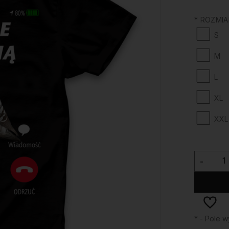
*
ROZMIA
S
M
L
XL
XXL
-
*
- Pole 