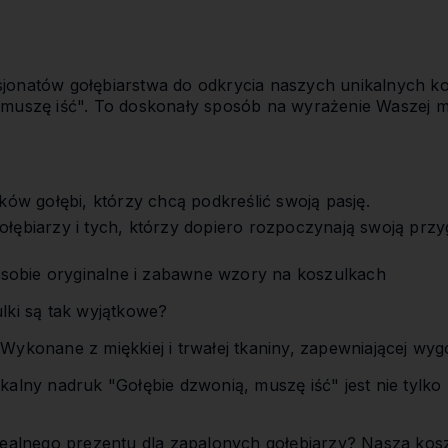
jonatów gołębiarstwa do odkrycia naszych unikalnych k
muszę iść". To doskonały sposób na wyrażenie Waszej mi
ków gołębi, którzy chcą podkreślić swoją pasję.
łębiarzy i tych, którzy dopiero rozpoczynają swoją prz
ą sobie oryginalne i zabawne wzory na koszulkach
lki są tak wyjątkowe?
Wykonane z miękkiej i trwałej tkaniny, zapewniającej wyg
kalny nadruk "Gołębie dzwonią, muszę iść" jest nie tylko
dealnego prezentu dla zapalonych gołębiarzy? Nasza koszu