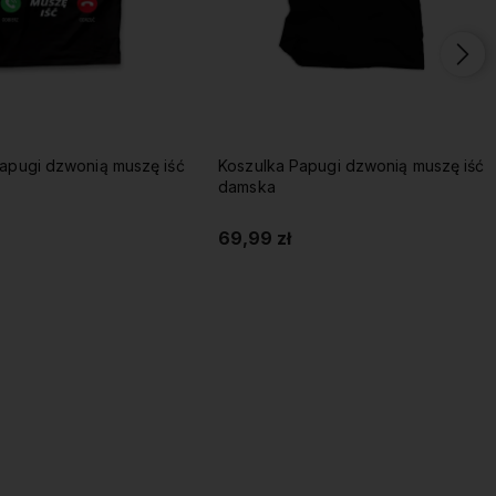
apugi dzwonią muszę iść
Koszulka Papugi dzwonią muszę iść
damska
69,99 zł
Do koszyka
Do koszyka