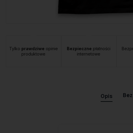
tawa:
od 12,00 zł
- Orlen Paczka
Tylko
prawdziwe
opinie
Bezpieczne
płatności
Bezp
produktowe
internetowe
Bez
Opis