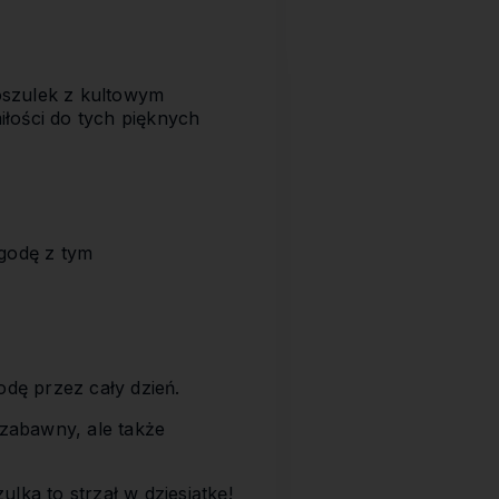
oszulek z kultowym
łości do tych pięknych
ygodę z tym
odę przez cały dzień.
 zabawny, ale także
lka to strzał w dziesiątkę!