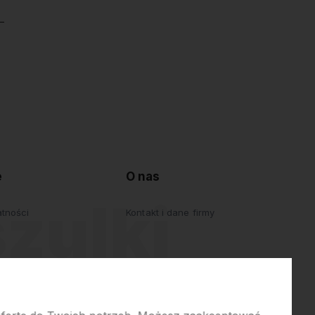
e
O nas
atności
Kontakt i dane firmy