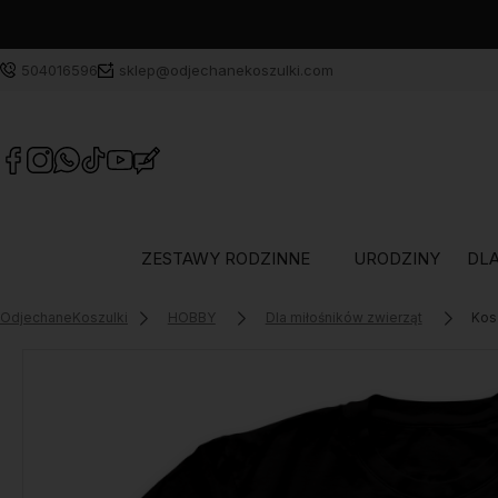
504016596
sklep@odjechanekoszulki.com
ZESTAWY RODZINNE
URODZINY
DLA
OdjechaneKoszulki
HOBBY
Dla miłośników zwierząt
Kos