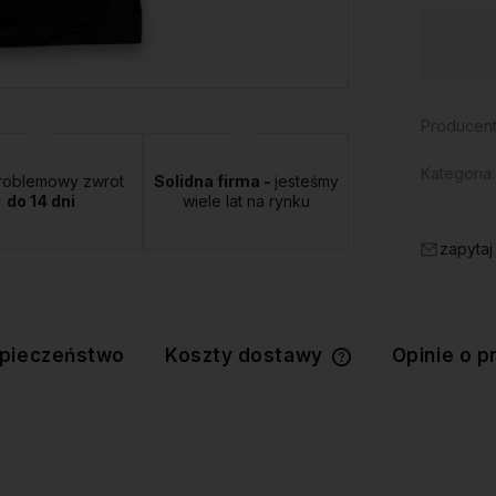
Dostępność:
duża ilość
Producent
Kategoria:
roblemowy zwrot
Solidna firma -
jesteśmy
do 14 dni
wiele lat na rynku
zapytaj
pieczeństwo
Koszty dostawy
Opinie o p
Cena nie zawiera 
kosztów płatności