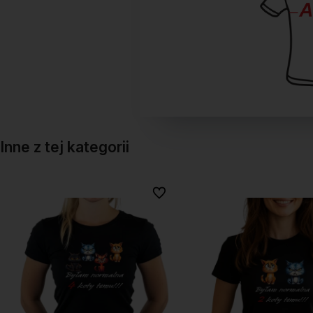
Inne z tej kategorii
onych
onych
Do ulubionych
Do ulubionych