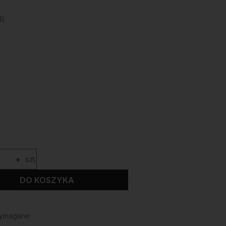
R:
+
szt.
DO KOSZYKA
wymagane