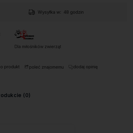
Wysyłka w:
48 godzin
:
Dla miłośników zwierząt
 o produkt
dodaj opinię
poleć znajomemu
rodukcie (0)
ewentualnych