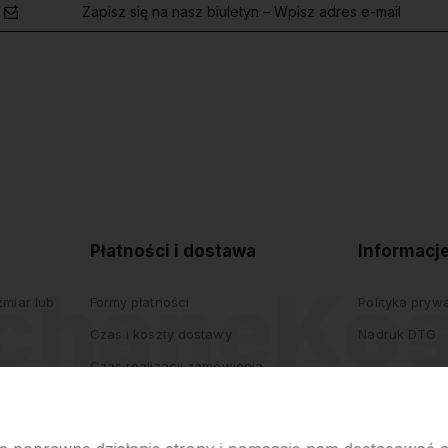
Zapisz się na nasz biuletyn – Wpisz adres e-mail
polityce
prywatności
Płatności i dostawa
Informacj
miar lub
Formy płatności
Polityka pryw
Czas i koszty dostawy
Nadruk DTG
Czas realizacji zamówienia