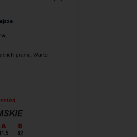
ejsze
arw
,
ad ich prania. Warto
oniżej,