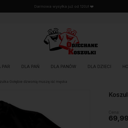
Wysyłka w 48 godzin
 PAR
DLA PAŃ
DLA PANÓW
DLA DZIECI
H
zulka Gołębie dzwonią muszę iść męska
Koszul
Cena:
69,99