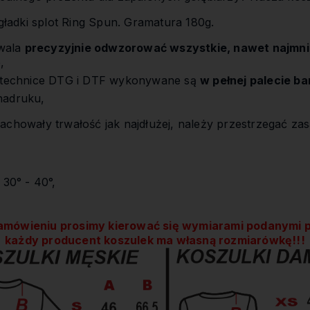
adki splot Ring Spun. Gramatura 180g.
wala
precyzyjnie odwzorować wszystkie, nawet najmni
,
w technice DTG i DTF wykonywane są
w pełnej palecie b
nadruku,
achowały trwałość jak najdłużej, należy przestrzegać zas
 30° - 40°,
amówieniu prosimy kierować się wymiarami podanymi p
każdy producent koszulek ma własną rozmiarówkę!!!