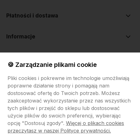
Płatności i dostawa
Informacje
O nas
🍪 Zarządzanie plikami cookie
Pliki cookies i pokrewne im technologie umożliwiają
poprawne działanie strony i pomagają nam
dostosować ofertę do Twoich potrzeb. Możesz
zaakceptować wykorzystanie przez nas wszystkich
tych plików i przejść do sklepu lub dostosować
Sklep internetowy Shoper.pl
Szablon Shoper Modern 3.0™
od
GrowCommerce
użycie plików do swoich preferencji, wybierając
opcję "Dostosuj zgody".
Więcej o plikach cookies
Pokaż filtry
przeczytasz w naszej Polityce prywatności.