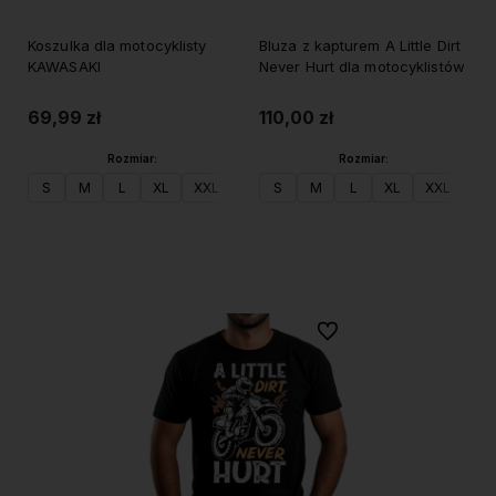
Koszulka dla motocyklisty
Bluza z kapturem A Little Dirt
KAWASAKI
Never Hurt dla motocyklistów
69,99 zł
110,00 zł
Rozmiar:
Rozmiar:
S
M
L
XL
XXL
S
M
L
XL
XXL
Do koszyka
Do koszyka
Do ulubionych