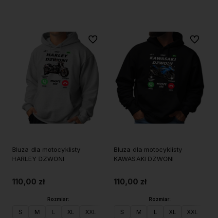
Do koszyka
Do koszyka
Do ulubionych
Do ulubi
Bluza dla motocyklisty
Bluza dla motocyklisty
HARLEY DZWONI
KAWASAKI DZWONI
110,00 zł
110,00 zł
Rozmiar:
Rozmiar:
S
M
L
XL
XXL
S
M
L
XL
XXL