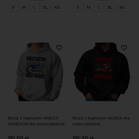
S
M
L
XL
XXL
S
M
L
XL
XXL
Do koszyka
Do koszyka
Do ulubionych
Do ulubi
Bluza z kapturem HARLEY
Bluza z kapturem HONDA dla
DAVIDSON dla motocyklistów
motocyklistów
110,00 zł
110,00 zł