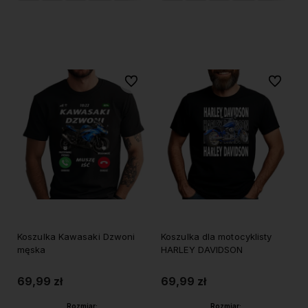
Do koszyka
Do koszyka
Do ulubionych
Do ulubi
Koszulka Kawasaki Dzwoni
Koszulka dla motocyklisty
męska
HARLEY DAVIDSON
69,99 zł
69,99 zł
Rozmiar:
Rozmiar: