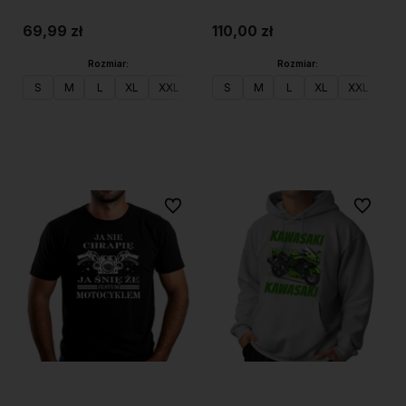
69,99 zł
110,00 zł
Rozmiar:
Rozmiar:
S
M
L
XL
XXL
S
M
L
XL
XXL
Do koszyka
Do koszyka
Do ulubionych
Do ulubi