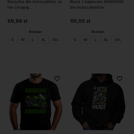
Koszulka dla motocyklisty Ja
Bluza z kapturem KAWASAKI
nie chrapię...
dla motocyklistów
69,99 zł
110,00 zł
Rozmiar:
Rozmiar:
S
M
L
XL
XXL
S
M
L
XL
XXL
Do koszyka
Do koszyka
Do ulubionych
Do ulubi