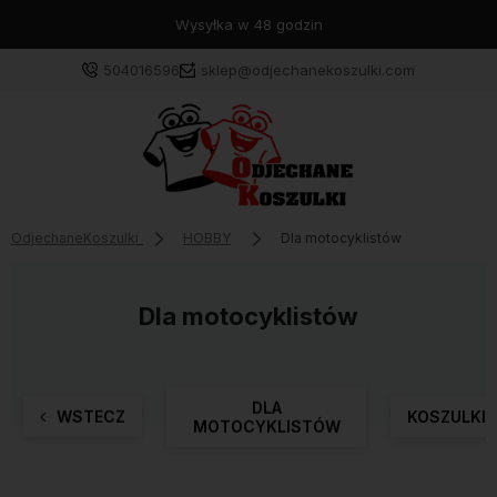
Wysyłka w 48 godzin
504016596
sklep@odjechanekoszulki.com
OdjechaneKoszulki
HOBBY
Dla motocyklistów
Dla motocyklistów
DLA
WSTECZ
KOSZULKI
MOTOCYKLISTÓW