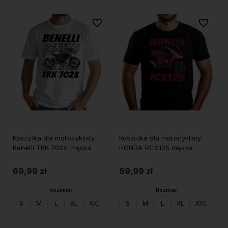
Do ulubionych
Do ulubi
Koszulka dla motocyklisty
Koszulka dla motocyklisty
Benelli TRK 702X męska
HONDA PCX125 męska
69,99 zł
69,99 zł
Rozmiar:
Rozmiar:
S
M
L
XL
XXL
S
M
L
XL
XXL