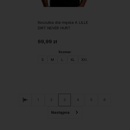
Koszulka dla męska A LILLE
DIRT NEVER HURT
69,99 zł
Rozmiar:
S
M
L
XL
XXL
Do koszyka
1
2
3
4
5
6