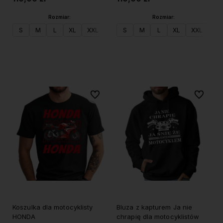
Rozmiar:
Rozmiar:
S
M
L
XL
XXL
S
M
L
XL
XXL
Do koszyka
Do koszyka
Do ulubionych
Do ulubi
Koszulka dla motocyklisty
Bluza z kapturem Ja nie
HONDA
chrapię dla motocyklistów