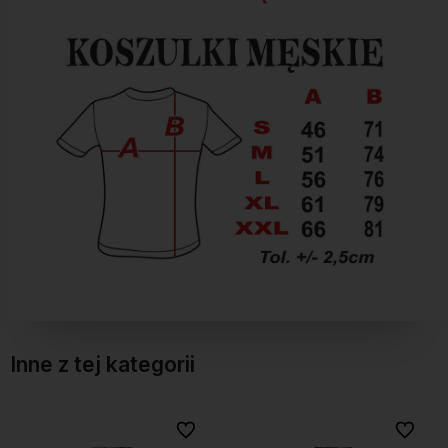
Inne z tej kategorii
Do ulubionych
Do ulubionych
Do ulubionych
Do ulubionych