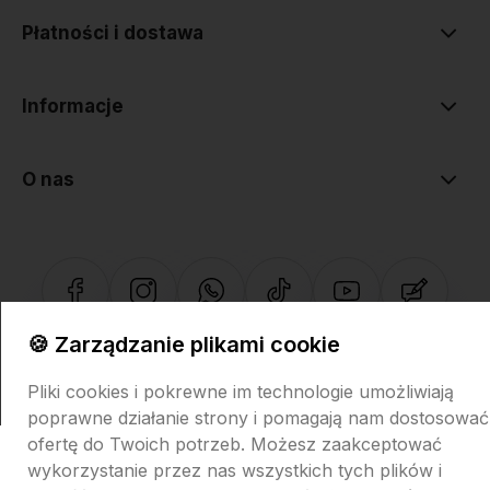
Płatności i dostawa
Informacje
O nas
🍪 Zarządzanie plikami cookie
Sklep internetowy Shoper.pl
Szablon Shoper Modern 3.0™
od
GrowCommerce
Pliki cookies i pokrewne im technologie umożliwiają
poprawne działanie strony i pomagają nam dostosować
ofertę do Twoich potrzeb. Możesz zaakceptować
wykorzystanie przez nas wszystkich tych plików i