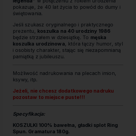
legenda”
w połączeniu z rokiem urodzenia
pokazuje, że 40 lat życia to powód do dumy i
świętowania.
Jeśli szukasz oryginalnego i praktycznego
prezentu,
koszulka na 40 urodziny 1986
będzie strzałem w dziesiątkę. To
męska
koszulka urodzinowa
, która łączy humor, styl
i osobisty charakter, stając się niezapomnianą
pamiątką z jubileuszu.
Możliwość nadrukowania na plecach imion,
ksywy, itp.
Jeżeli, nie chcesz dodatkowego nadruku
pozostaw to miejsce puste!!!
Specyfikacja:
KOSZULKI 100% bawełna, gładki splot Ring
Spun. Gramatura 180g.