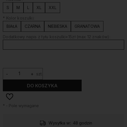
S
M
L
XL
XXL
*
Kolor koszulki:
BIAŁA
CZARNA
NIEBIESKA
GRANATOWA
Dodatkowy napis z tyłu koszulki+15zł (max 12 znaków):
-
+
szt.
DO KOSZYKA
*
- Pole wymagane
Wysyłka w:
48 godzin