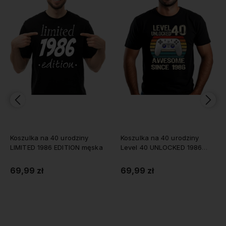
ny
Koszulka na 40 urodziny
Koszulka męska na 40
 męska
Level 40 UNLOCKED 1986
urodziny VINTAGE CASS
męska
1986
69,99 zł
69,99 zł
Do koszyka
Do koszyka