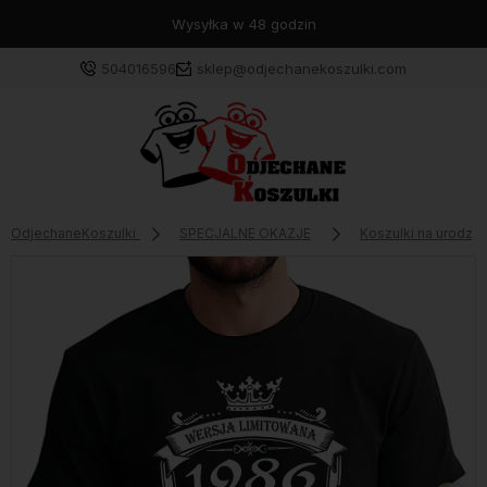
Wysyłka w 48 godzin
504016596
sklep@odjechanekoszulki.com
OdjechaneKoszulki
SPECJALNE OKAZJE
Koszulki na urodzin