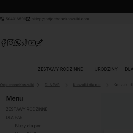
504016596
sklep@odjechanekoszulki.com
ZESTAWY RODZINNE
URODZINY
DLA
OdjechaneKoszulki
DLA PAR
Koszulki dla par
Koszulki d
Menu
ZESTAWY RODZINNE
DLA PAR
Bluzy dla par