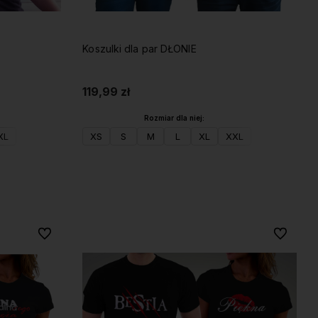
Koszulki dla par DŁONIE
119,99 zł
Rozmiar dla niej:
XL
XS
S
M
L
XL
XXL
Do koszyka
Do ulubionych
Do ulubio