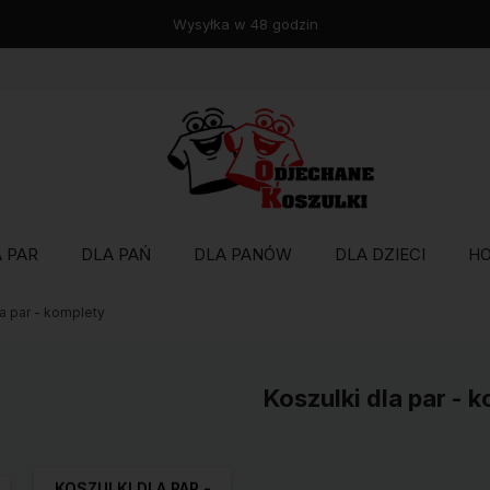
Wysyłka w 48 godzin
 PAR
DLA PAŃ
DLA PANÓW
DLA DZIECI
H
la par - komplety
Koszulki dla par - 
KOSZULKI DLA PAR -