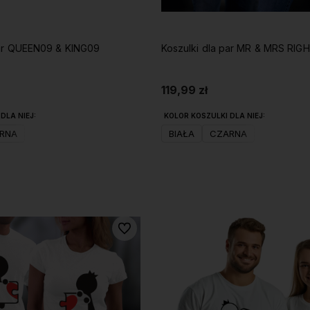
Koszulki dla par QUEEN09 & KING09
Koszulki dla par MR & MRS RIG
119,99 zł
DLA NIEJ:
KOLOR KOSZULKI DLA NIEJ:
RNA
BIAŁA
CZARNA
Do koszyka
Do koszyka
Do ulubionych