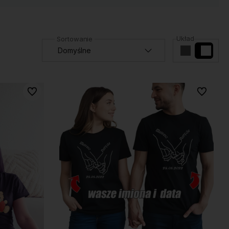
Układ
Do ulubionych
Do ulubio