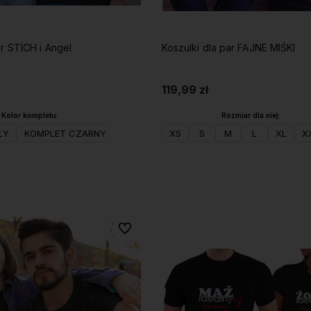
ar STICH i Angel
Koszulki dla par FAJNE MIŚKI
119,99 zł
Kolor kompletu:
Rozmiar dla niej:
ŁY
KOMPLET CZARNY
XS
S
M
L
XL
X
Do koszyka
Do koszyka
Do ulubionych