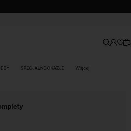
OBBY
SPECJALNE OKAZJE
Więcej
Wybierz coś dla siebie z naszej aktualnej
oferty lub zaloguj się, aby przywrócić dodane
produkty do listy z poprzedniej sesji.
komplety