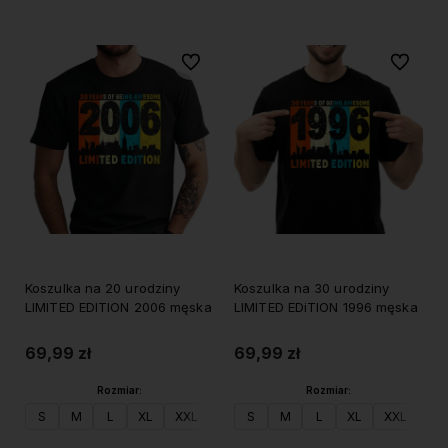
Do ulubionych
Do ulubi
Koszulka na 20 urodziny
Koszulka na 30 urodziny
LIMITED EDITION 2006 męska
LIMITED EDiTION 1996 męska
69,99 zł
69,99 zł
Rozmiar:
Rozmiar:
S
M
L
XL
XXL
S
M
L
XL
XXL