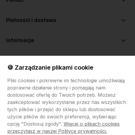
Pomoc
Płatności i dostawa
Informacje
O nas
🍪 Zarządzanie plikami cookie
Pliki cookies i pokrewne im technologie umożliwiają
poprawne działanie strony i pomagają nam
dostosować ofertę do Twoich potrzeb. Możesz
zaakceptować wykorzystanie przez nas wszystkich
tych plików i przejść do sklepu lub dostosować
Sklep internetowy Shoper.pl
Szablon Shoper Modern 3.0™
od
GrowCommerce
użycie plików do swoich preferencji, wybierając
opcję "Dostosuj zgody".
Więcej o plikach cookies
Pokaż filtry
przeczytasz w naszej Polityce prywatności.