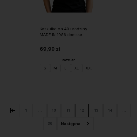
Koszulka na 40 urodziny
MADE IN 1986 damska
69,99 zł
Rozmiar:
S
M
L
XL
XXL
Do koszyka
1
...
10
11
12
13
14
...
36