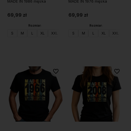
MADE IN 1986 męska
MADE IN 1976 męska
69,99 zł
69,99 zł
Rozmiar:
Rozmiar:
S
M
L
XL
XXL
S
M
L
XL
XXL
Do koszyka
Do koszyka
Do ulubionych
Do ulubi