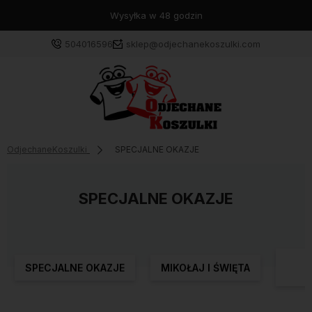
Wysyłka w 48 godzin
504016596
sklep@odjechanekoszulki.com
OdjechaneKoszulki
SPECJALNE OKAZJE
SPECJALNE OKAZJE
K
SPECJALNE OKAZJE
MIKOŁAJ I ŚWIĘTA