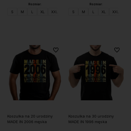
Rozmiar:
Rozmiar:
S
M
L
XL
XXL
S
M
L
XL
XXL
Do koszyka
Do koszyka
Do ulubionych
Do ulubi
Koszulka na 20 urodziny
Koszulka na 30 urodziny
MADE IN 2006 męska
MADE IN 1996 męska