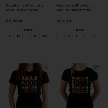
Koszulka na 60 urodziny
Koszulka na 18 urodziny
MADE IN 1966 męska
MADE IN 2008 damska
69,99 zł
69,99 zł
Rozmiar:
Rozmiar:
S
M
L
XL
XXL
S
M
L
XL
XXL
Do koszyka
Do koszyka
Do ulubionych
Do ulubi