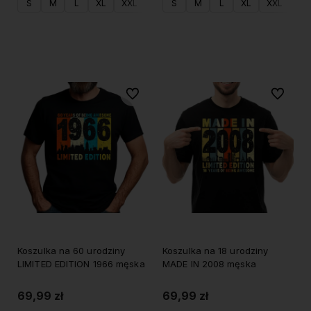
S
M
L
XL
XXL
S
M
L
XL
XXL
Do koszyka
Do koszyka
Do ulubionych
Do ulubi
Koszulka na 60 urodziny
Koszulka na 18 urodziny
LIMITED EDITION 1966 męska
MADE IN 2008 męska
69,99 zł
69,99 zł