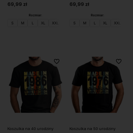
69,99 zł
69,99 zł
Rozmiar:
Rozmiar:
S
M
L
XL
XXL
S
M
L
XL
XXL
Do koszyka
Do koszyka
Do ulubionych
Do ulubi
Koszulka na 40 urodziny
Koszulka na 50 urodziny