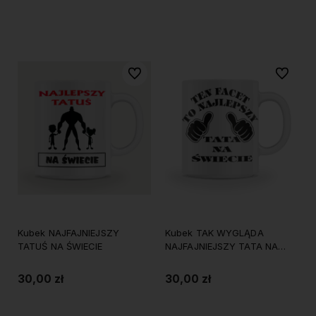
Do koszyka
Do koszyka
Do ulubionych
Do ulubi
Kubek NAJFAJNIEJSZY
Kubek TAK WYGLĄDA
TATUŚ NA ŚWIECIE
NAJFAJNIEJSZY TATA NA
ŚWIECIE
30,00 zł
30,00 zł