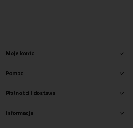
polityce prywatności
Moje konto
Pomoc
Płatności i dostawa
Informacje