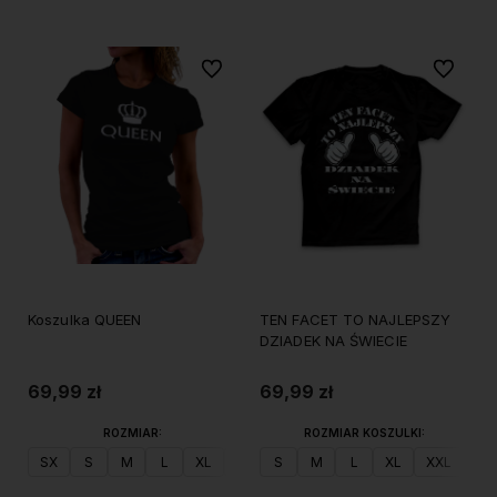
Do ulubionych
Do ulubi
Koszulka QUEEN
TEN FACET TO NAJLEPSZY
DZIADEK NA ŚWIECIE
69,99 zł
69,99 zł
ROZMIAR:
ROZMIAR KOSZULKI:
SX
S
M
L
XL
XXL
S
M
L
XL
XXL