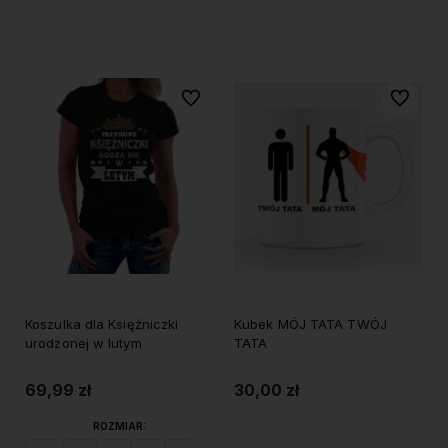
Do koszyka
Do koszyka
Do ulubionych
Do ulubi
Koszulka dla Księżniczki
Kubek MÓJ TATA TWÓJ
urodzonej w lutym
TATA
69,99 zł
30,00 zł
ROZMIAR: