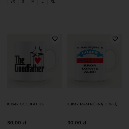
Do koszyka
SX
S
M
L
XL
XXL
Do koszyka
Do ulubionych
Do ulubi
Kubek GOODFATHER
Kubek MAM PIĘKNĄ CÓRKĘ
30,00 zł
30,00 zł