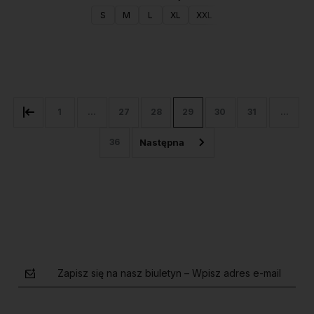
S
M
L
XL
XXL
Do koszyka
1
...
27
28
29
30
31
...
36
Zapisz się na nasz biuletyn – Wpisz adres e-mail