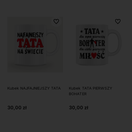
Do koszyka
Do koszyka
Do ulubionych
Do ulubi
Kubek NAJFAJNIEJSZY TATA
Kubek TATA PIERWSZY
BOHATER
30,00 zł
30,00 zł
Do koszyka
Do koszyka