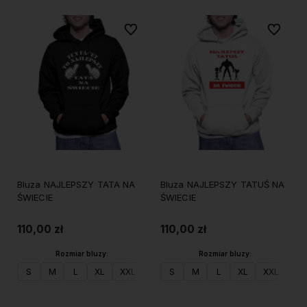
Do ulubionych
Do ulubi
Bluza NAJLEPSZY TATA NA
Bluza NAJLEPSZY TATUŚ NA
ŚWIECIE
ŚWIECIE
110,00 zł
110,00 zł
Rozmiar bluzy:
Rozmiar bluzy:
S
M
L
XL
XXL
S
M
L
XL
XXL