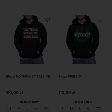
Do koszyka
Do koszyka
Do ulubionych
Do ulubi
Bluza NOTHING SCARES ME
Bluza PREMIUM
110,00 zł
110,00 zł
Rozmiar bluzy:
Rozmiar bluzy:
S
M
L
XL
XXL
S
M
L
XL
XXL