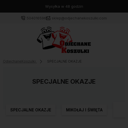
Wysyłka w 48 godzin
504016596
sklep@odjechanekoszulki.com
OdjechaneKoszulki
SPECJALNE OKAZJE
SPECJALNE OKAZJE
K
SPECJALNE OKAZJE
MIKOŁAJ I ŚWIĘTA